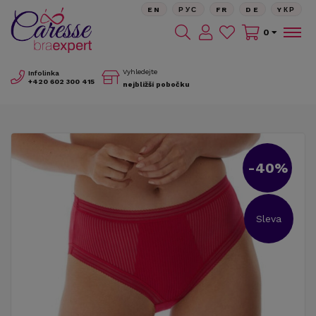
EN
РУС
FR
DE
YКР
0
Vyhledejte
Infolinka
+420
602 300 415
nejbližší pobočku
-40%
Sleva