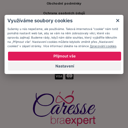
Obchodní podmínky
Ochrana osobních údajů
Využíváme soubory cookies
Informační memorandum
Sušenky u nás nepečeme, ale používáme. Taková internetová "cookie" nám totiž
pomáhá nastavit web tak, aby se vám na něm zobrazovaly věci, které vás
opravdu zajímají. Budeme rády, když nám dáte souhlas, který vyjádříte kliknutím
Zůstaňte s námi v kontaktu.
na „Přijmout vše“. Nastavení cookies můžete kdykoliv změnit přes „Nastavení
cookies“ v zápatí stránky. Více informací získáte na stránce
Zpracování cookies
.
Přijmout vše
Nastavení
Přijímáme platby: