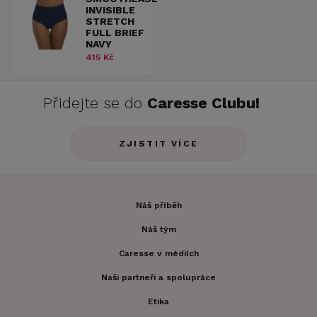
INVISIBLE
STRETCH
FULL BRIEF
NAVY
415 Kč
Přidejte se do
Caresse Clubu!
ZJISTIT VÍCE
Náš příběh
Náš tým
Caresse v médiích
Naši partneři a spolupráce
Etika