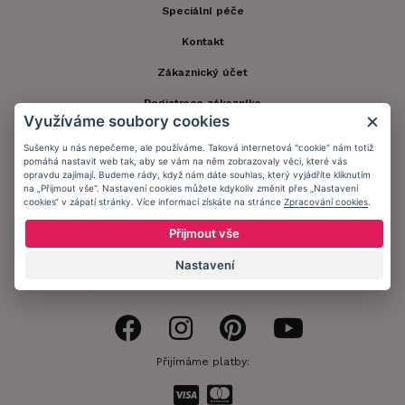
Speciální péče
Kontakt
Zákaznický účet
Registrace zákazníka
Využíváme soubory cookies
Doprava a platba
Sušenky u nás nepečeme, ale používáme. Taková internetová "cookie" nám totiž
pomáhá nastavit web tak, aby se vám na něm zobrazovaly věci, které vás
Obchodní podmínky
opravdu zajímají. Budeme rády, když nám dáte souhlas, který vyjádříte kliknutím
na „Přijmout vše“. Nastavení cookies můžete kdykoliv změnit přes „Nastavení
Ochrana osobních údajů
cookies“ v zápatí stránky. Více informací získáte na stránce
Zpracování cookies
.
Informační memorandum
Přijmout vše
Nastavení
Zůstaňte s námi v kontaktu.
Přijímáme platby: