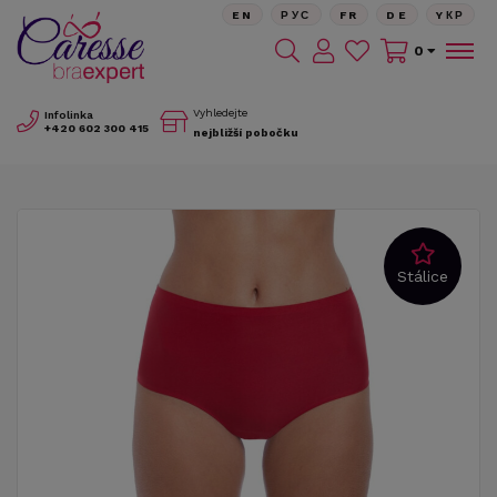
EN
РУС
FR
DE
YКР
0
Vyhledejte
Infolinka
+420
602 300 415
nejbližší pobočku
Stálice