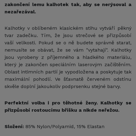
zakončení lemu kalhotek tak, aby se nerýsoval a
nezařezával.
Kalhotky v oblíbeném klasickém stihu vytváří pěkný
tvar zadečku. Tím, že jsou strečové se přizpůsobí
vaší velikosti. Pokud se o ně budete správně starat,
nemusíte se obávat, že se vám "vytahají". Kalhotky
jsou vyrobeny z příjemného a hladkého materiálu,
který je zakončen speciálním laserovým začištěním.
Oblast intimních partií je vypodložena a poskytuje tak
maximální pohodlí. Ve šťavnatě červeném odstínu
skvěle doplní jakoukoliv podprsenku stejné barvy.
Perfektní volba i pro těhotné ženy. Kalhotky se
přizpůsobí rostoucímu bříšku a nikde neřežou.
Složení:
85% Nylon/Polyamid, 15% Elastan