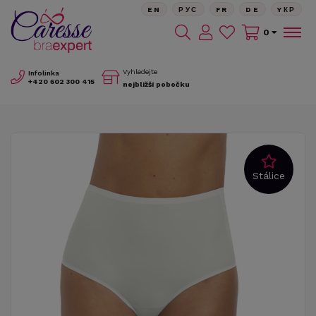
EN
РУС
FR
DE
YКР
0
Vyhledejte
Infolinka
+420
602 300 415
nejbližší pobočku
Stálice