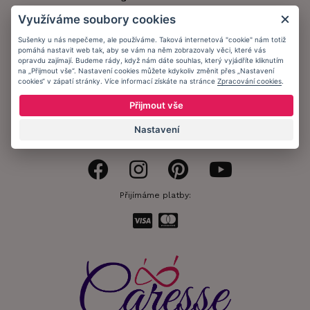
Využíváme soubory cookies
Doprava a platba
Sušenky u nás nepečeme, ale používáme. Taková internetová "cookie" nám totiž
Obchodní podmínky
pomáhá nastavit web tak, aby se vám na něm zobrazovaly věci, které vás
opravdu zajímají. Budeme rády, když nám dáte souhlas, který vyjádříte kliknutím
Ochrana osobních údajů
na „Přijmout vše“. Nastavení cookies můžete kdykoliv změnit přes „Nastavení
cookies“ v zápatí stránky. Více informací získáte na stránce
Zpracování cookies
.
Informační memorandum
Přijmout vše
Nastavení
Zůstaňte s námi v kontaktu.
Přijímáme platby: