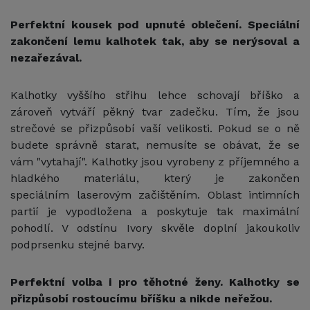
Perfektní kousek pod upnuté oblečení. Speciální
zakončení lemu kalhotek tak, aby se nerýsoval a
nezařezával.
Kalhotky vyššího střihu lehce schovají bříško a
zároveň vytváří pěkný tvar zadečku. Tím, že jsou
strečové se přizpůsobí vaší velikosti. Pokud se o ně
budete správně starat, nemusíte se obávat, že se
vám "vytahají". Kalhotky jsou vyrobeny z příjemného a
hladkého materiálu, který je zakončen
speciálním laserovým začištěním. Oblast intimních
partií je vypodložena a poskytuje tak maximální
pohodlí. V odstínu Ivory skvěle doplní jakoukoliv
podprsenku stejné barvy.
Perfektní volba i pro těhotné ženy. Kalhotky se
přizpůsobí rostoucímu bříšku a nikde neřežou.