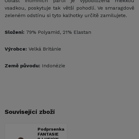
Oblast intimních partií je vypodložena měkkou
vsadkou, poskytuje tak větší pohodlí. Ve smaragdově
zeleném odstínu si tyto kalhotky určitě zamilujete.
Složení:
79% Polyamid, 21% Elastan
Výrobce:
Velká Británie
Země původu:
Indonézie
Související zboží
Podprsenka
FANTASIE