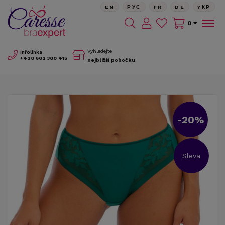
EN
РУС
FR
DE
YКР
0
Vyhledejte
Infolinka
+420
602 300 415
nejbližší pobočku
-20%
Sleva