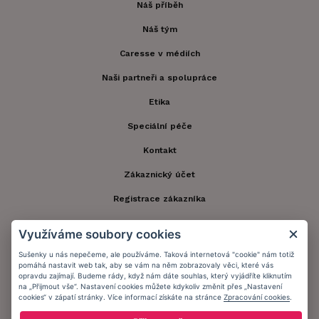
Náš příběh
Náš tým
Caresse v médiích
Naši partneři a spolupráce
Etika
Speciální péče
Kontakt
Zákaznický účet
Registrace zákazníka
Doprava a platba
Využíváme soubory cookies
Obchodní podmínky
Sušenky u nás nepečeme, ale používáme. Taková internetová "cookie" nám totiž
pomáhá nastavit web tak, aby se vám na něm zobrazovaly věci, které vás
Ochrana osobních údajů
opravdu zajímají. Budeme rády, když nám dáte souhlas, který vyjádříte kliknutím
na „Přijmout vše“. Nastavení cookies můžete kdykoliv změnit přes „Nastavení
Informační memorandum
cookies“ v zápatí stránky. Více informací získáte na stránce
Zpracování cookies
.