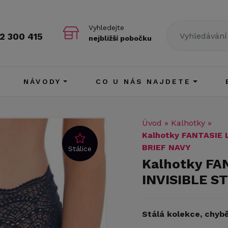
Vyhledejte
2 300 415
nejbližší pobočku
NÁVODY
CO U NÁS NAJDETE
Úvod
»
Kalhotky
»
Kalhotky FANTASIE 
BRIEF NAVY
Stálice
Kalhotky FA
INVISIBLE S
Stálá kolekce, chybě