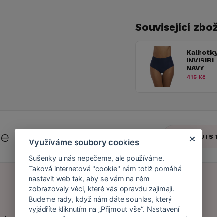
Související zbož
Kalhotk
INVISIB
NAVY
415 Kč
 se do
Caresse Clubu!
ZJIS
Využíváme soubory cookies
Sušenky u nás nepečeme, ale používáme.
Taková internetová "cookie" nám totiž pomáhá
nastavit web tak, aby se vám na něm
zobrazovaly věci, které vás opravdu zajímají.
Budeme rády, když nám dáte souhlas, který
Náš příběh
Zákaznický účet
vyjádříte kliknutím na „Přijmout vše“. Nastavení
Náš tým
Registrace