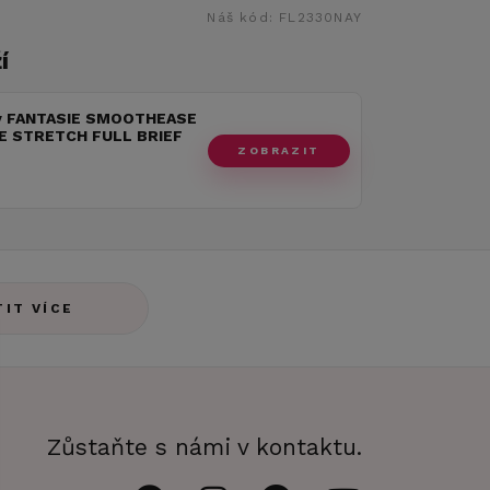
Náš kód:
FL2330NAY
í
y FANTASIE SMOOTHEASE
LE STRETCH FULL BRIEF
ZOBRAZIT
TIT VÍCE
Zůstaňte s námi v kontaktu.