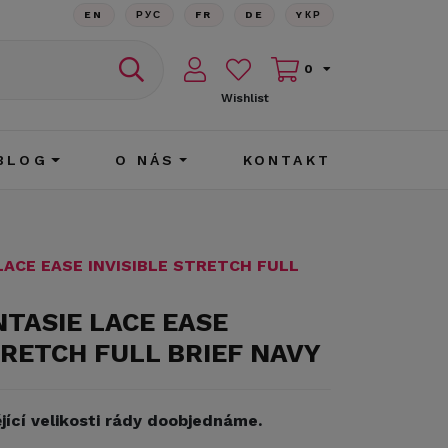
EN
РУС
FR
DE
YКР
0
Wishlist
BLOG
O NÁS
KONTAKT
LACE EASE INVISIBLE STRETCH FULL
NTASIE LACE EASE
TRETCH FULL BRIEF NAVY
jící velikosti rády doobjednáme.