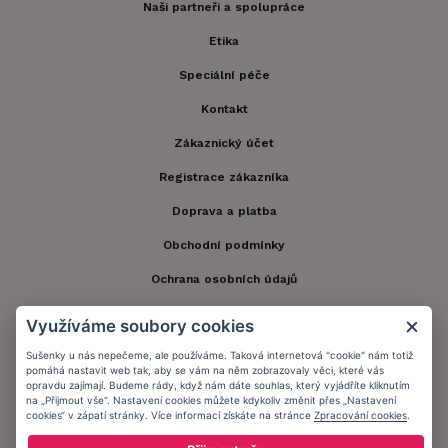
Naši partneři a spolupráce
Etika
Speciální péče
Kontakt
Zákaznický účet
Registrace zákazníka
Doprava a platba
Obchodní podmínky
Ochrana osobních údajů
Informační memorandum
Využíváme soubory cookies
Sušenky u nás nepečeme, ale používáme. Taková internetová "cookie" nám totiž
pomáhá nastavit web tak, aby se vám na něm zobrazovaly věci, které vás
Zůstaňte s námi v kontaktu.
opravdu zajímají. Budeme rády, když nám dáte souhlas, který vyjádříte kliknutím
na „Přijmout vše“. Nastavení cookies můžete kdykoliv změnit přes „Nastavení
cookies“ v zápatí stránky. Více informací získáte na stránce
Zpracování cookies
.