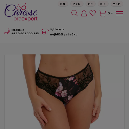
EN
РУС
FR
DE
YКР
0
Vyhledejte
Infolinka
+420
602 300 415
nejbližší pobočku