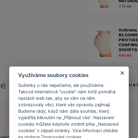
NATURA
775 Kč
Ochrana
BLOOME
PROTIOD
CHAFING
SHORTS
685 Kč
Využíváme soubory cookies
 se do
Caresse Clubu!
Sušenky u nás nepečeme, ale používáme.
ZJIS
Taková internetová "cookie" nám totiž pomáhá
nastavit web tak, aby se vám na něm
zobrazovaly věci, které vás opravdu zajímají.
Budeme rády, když nám dáte souhlas, který
vyjádříte kliknutím na „Přijmout vše“. Nastavení
cookies můžete kdykoliv změnit přes „Nastavení
Náš příběh
Zákaznický účet
cookies“ v zápatí stránky. Více informací získáte
Náš tým
Registrace
na stránce
Zpracování cookies
.
oderní obchod s