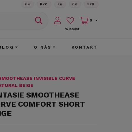
EN
РУС
FR
DE
YКР
0
Wishlist
BLOG
O NÁS
KONTAKT
 SMOOTHEASE INVISIBLE CURVE
TURAL BEIGE
ANTASIE SMOOTHEASE
CURVE COMFORT SHORT
IGE