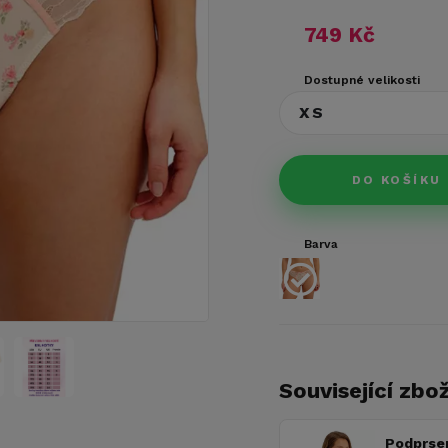
749 Kč
Dostupné velikosti
XS
DO KOŠÍKU
Barva
Související zbož
Podprse