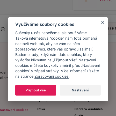
1 190 Kč
Využíváme soubory cookies
 se do
Caresse Clubu!
ZJIS
Sušenky u nás nepečeme, ale používáme.
Taková internetová "cookie" nám totiž pomáhá
nastavit web tak, aby se vám na něm
zobrazovaly věci, které vás opravdu zajímají.
Budeme rády, když nám dáte souhlas, který
vyjádříte kliknutím na „Přijmout vše“. Nastavení
Náš příběh
Zákaznický účet
cookies můžete kdykoliv změnit přes „Nastavení
Náš tým
Registrace
cookies“ v zápatí stránky. Více informací získáte
oderní obchod s
na stránce
Zpracování cookies
.
zákazníka
dlem.
Caresse v
médiích
Doprava a platba
Přijmout vše
Nastavení
Naši partneři a
Obchodní
spolupráce
podmínky
Etika
Ochrana osobních
Nastavení cookies
údajů