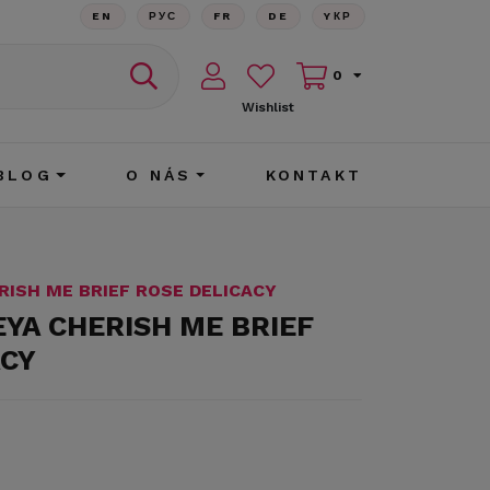
EN
РУС
FR
DE
YКР
0
Wishlist
BLOG
O NÁS
KONTAKT
RISH ME BRIEF ROSE DELICACY
EYA CHERISH ME BRIEF
ACY