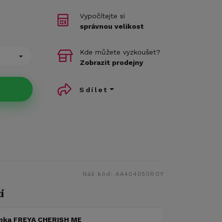
Vypočítejte si
správnou velikost
Kde můžete vyzkoušet?
Zobrazit prodejny
Sdílet
Náš kód:
AA404050ROY
í
nka FREYA CHERISH ME