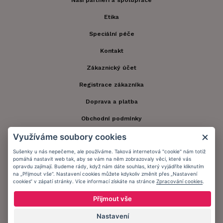
Naši partneři a spolupráce
Etika
Speciální péče
Kontakt
Zákaznický účet
Registrace zákazníka
Doprava a platba
Obchodní podmínky
Využíváme soubory cookies
Ochrana osobních údajů
Sušenky u nás nepečeme, ale používáme. Taková internetová "cookie" nám totiž
Informační memorandum
pomáhá nastavit web tak, aby se vám na něm zobrazovaly věci, které vás
opravdu zajímají. Budeme rády, když nám dáte souhlas, který vyjádříte kliknutím
na „Přijmout vše“. Nastavení cookies můžete kdykoliv změnit přes „Nastavení
Zůstaňte s námi v kontaktu.
cookies“ v zápatí stránky. Více informací získáte na stránce
Zpracování cookies
.
Přijmout vše
Nastavení