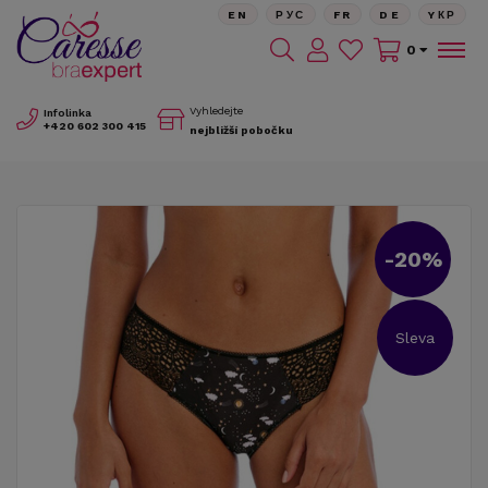
EN
РУС
FR
DE
YКР
0
Vyhledejte
Infolinka
+420
602 300 415
nejbližší pobočku
-20%
Sleva