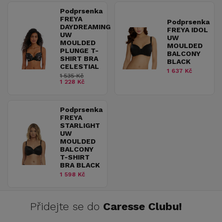
Podprsenka
FREYA
Podprsenka
DAYDREAMING
FREYA IDOL
UW
UW
MOULDED
MOULDED
PLUNGE T-
BALCONY
SHIRT BRA
BLACK
CELESTIAL
1 637 Kč
1 535 Kč
1 228 Kč
Podprsenka
FREYA
STARLIGHT
UW
MOULDED
BALCONY
T-SHIRT
BRA BLACK
1 598 Kč
Přidejte se do
Caresse Clubu!