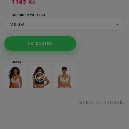
1 143 Kč
Dostupné velikosti
30JJ
DO KOŠÍKU
Barva
Náš kód:
AA400806CEL