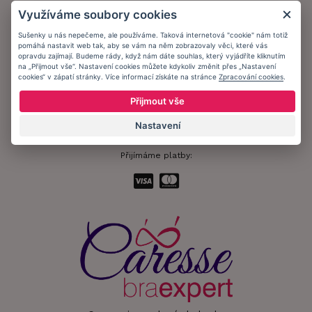
Obchodní podmínky
Využíváme soubory cookies
Ochrana osobních údajů
Sušenky u nás nepečeme, ale používáme. Taková internetová "cookie" nám totiž
pomáhá nastavit web tak, aby se vám na něm zobrazovaly věci, které vás
Informační memorandum
opravdu zajímají. Budeme rády, když nám dáte souhlas, který vyjádříte kliknutím
na „Přijmout vše“. Nastavení cookies můžete kdykoliv změnit přes „Nastavení
cookies“ v zápatí stránky. Více informací získáte na stránce
Zpracování cookies
.
Zůstaňte s námi v kontaktu.
Přijmout vše
Nastavení
Přijímáme platby: