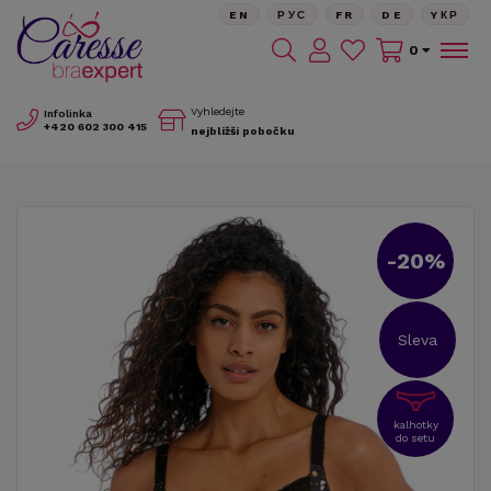
EN
РУС
FR
DE
YКР
0
Vyhledejte
Infolinka
+420
602 300 415
nejbližší pobočku
-20%
Sleva
kalhotky
do setu