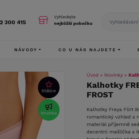
Vyhledejte
2 300 415
nejbližší pobočku
NÁVODY
CO U NÁS NAJDETE
Úvod
»
Novinky
»
Kal
Kalhotky FR
Stálice
FROST
Kalhotky Freya Flirt B
Novinka
romantický vzhled s
materiál příjemně sed
decentní mašlička s 