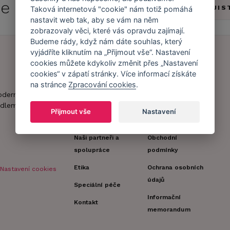
 se do
Caresse Clubu!
ZJIS
Taková internetová "cookie" nám totiž pomáhá
nastavit web tak, aby se vám na něm
zobrazovaly věci, které vás opravdu zajímají.
Budeme rády, když nám dáte souhlas, který
vyjádříte kliknutím na „Přijmout vše“. Nastavení
cookies můžete kdykoliv změnit přes „Nastavení
cookies“ v zápatí stránky. Více informací získáte
Náš příběh
Zákaznický účet
na stránce
Zpracování cookies
.
Náš tým
Registrace
oderní obchod s
zákazníka
dlem.
Caresse v
Přijmout vše
Nastavení
médiích
Doprava a platba
Naši partneři a
Obchodní
spolupráce
podmínky
Etika
Ochrana osobních
Nastavení cookies
údajů
Speciální péče
Informační
Kontakt
memorandum