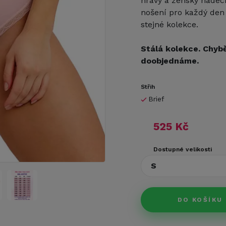
hravý a ženský nádech
nošení pro každý den 
stejné kolekce.
Stálá kolekce. Chybě
doobjednáme.
Střih
Brief
525 Kč
Dostupné velikosti
S
DO KOŠÍKU