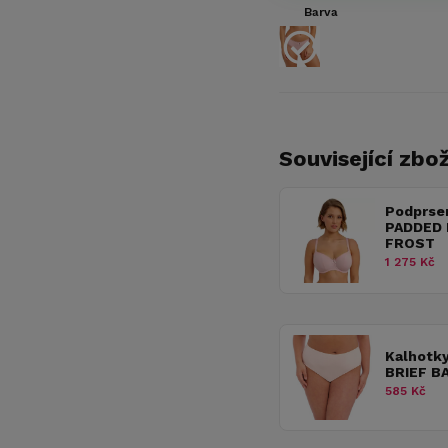
Barva
Související zbož
Podprse
PADDED 
FROST
1 275 Kč
Kalhotk
BRIEF B
585 Kč