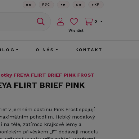
EN
РУС
FR
DE
YКР
0
Wishlist
BLOG
O NÁS
KONTAKT
hotky FREYA FLIRT BRIEF PINK FROST
EYA FLIRT BRIEF PINK
rief v jemném odstínu Pink Frost spojují
 maximálním pohodlím. Hebký modalový
í na těle, zatímco krajkové lemy a
ikonickým přívěskem „F“ dodávají modelu