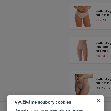
Kalhotk
BRIEF B
689 Kč
Kalhotk
INVISIB
BLUSH
415 Kč
Kalhotk
BRIEF P
755 Kč
491
Využíváme soubory cookies
Sušenky u nás nepečeme, ale používáme.