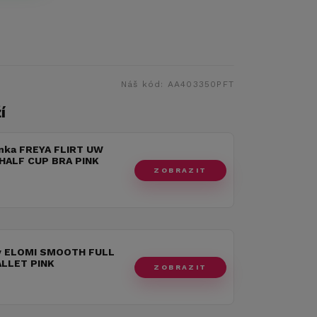
Náš kód:
AA403350PFT
í
nka FREYA FLIRT UW
HALF CUP BRA PINK
ZOBRAZIT
y ELOMI SMOOTH FULL
ALLET PINK
ZOBRAZIT