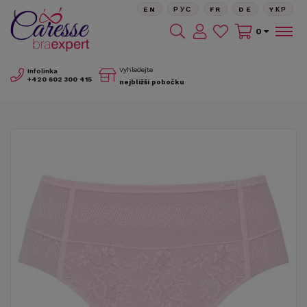
EN
РУС
FR
DE
YКР
0
Vyhledejte
Infolinka
+420
602 300 415
nejbližší pobočku