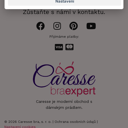
Nastavení
Zůstaňte s námi v kontaktu.
Přijímáme platby:
Caresse je moderní obchod s
dámským prádlem.
© 2026 Caresse bra, s. r. o. |
Ochrana osobních údajů
|
Nastavení cookies