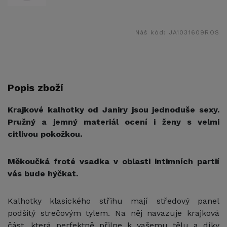
Náš kód:
JA1031609ROS
Popis zboží
Krajkové kalhotky od Janiry jsou jednoduše sexy.
Pružný a jemný materiál ocení i ženy s velmi
citlivou pokožkou.
Měkoučká froté vsadka v oblasti intimních partií
vás bude hýčkat.
Kalhotky klasického střihu mají středový panel
podšitý strečovým tylem. Na něj navazuje krajková
část, která perfektně přilne k vašemu tělu a díky