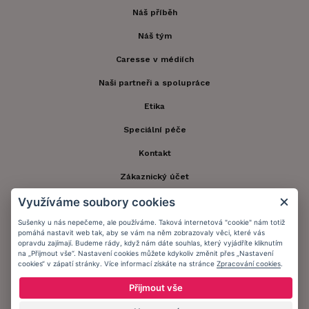
Náš příběh
Náš tým
Caresse v médiích
Naši partneři a spolupráce
Etika
Speciální péče
Kontakt
Zákaznický účet
Využíváme soubory cookies
Registrace zákazníka
Sušenky u nás nepečeme, ale používáme. Taková internetová "cookie" nám totiž
Doprava a platba
pomáhá nastavit web tak, aby se vám na něm zobrazovaly věci, které vás
opravdu zajímají. Budeme rády, když nám dáte souhlas, který vyjádříte kliknutím
Obchodní podmínky
na „Přijmout vše“. Nastavení cookies můžete kdykoliv změnit přes „Nastavení
cookies“ v zápatí stránky. Více informací získáte na stránce
Zpracování cookies
.
Ochrana osobních údajů
Přijmout vše
Informační memorandum