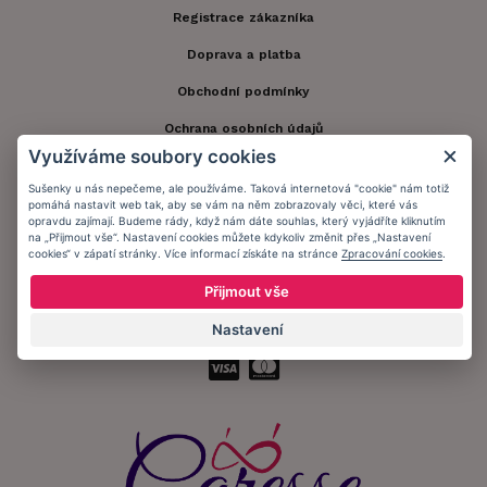
Registrace zákazníka
Doprava a platba
Obchodní podmínky
Ochrana osobních údajů
Využíváme soubory cookies
Informační memorandum
Sušenky u nás nepečeme, ale používáme. Taková internetová "cookie" nám totiž
pomáhá nastavit web tak, aby se vám na něm zobrazovaly věci, které vás
opravdu zajímají. Budeme rády, když nám dáte souhlas, který vyjádříte kliknutím
Zůstaňte s námi v kontaktu.
na „Přijmout vše“. Nastavení cookies můžete kdykoliv změnit přes „Nastavení
cookies“ v zápatí stránky. Více informací získáte na stránce
Zpracování cookies
.
Přijmout vše
Nastavení
Přijímáme platby: