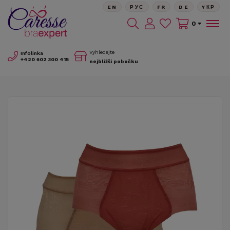
EN
РУС
FR
DE
YКР
0
Vyhledejte
Infolinka
+420
602 300 415
nejbližší pobočku