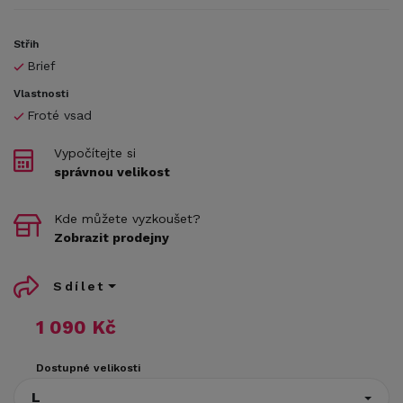
Střih
Brief
Vlastnosti
Froté vsad
Vypočítejte si
správnou velikost
Kde můžete vyzkoušet?
Zobrazit prodejny
Sdílet
1 090 Kč
Dostupné velikosti
L