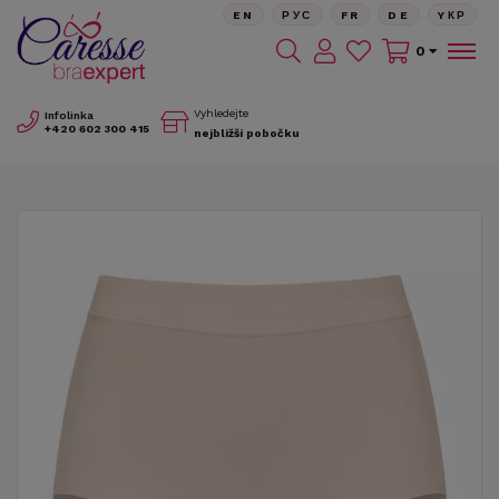
EN
РУС
FR
DE
YКР
0
Vyhledejte
Infolinka
+420
602 300 415
nejbližší pobočku