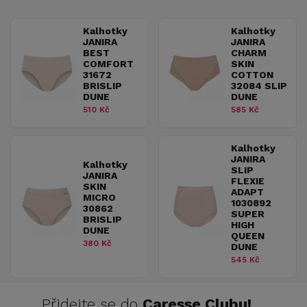
Kalhotky
Kalhotky
JANIRA
JANIRA
BEST
CHARM
COMFORT
SKIN
31672
COTTON
BRISLIP
32084 SLIP
DUNE
DUNE
510 Kč
585 Kč
Kalhotky
JANIRA
Kalhotky
SLIP
JANIRA
FLEXIE
SKIN
ADAPT
MICRO
1030892
30862
SUPER
BRISLIP
HIGH
DUNE
QUEEN
380 Kč
DUNE
545 Kč
Přidejte se do
Caresse Clubu!