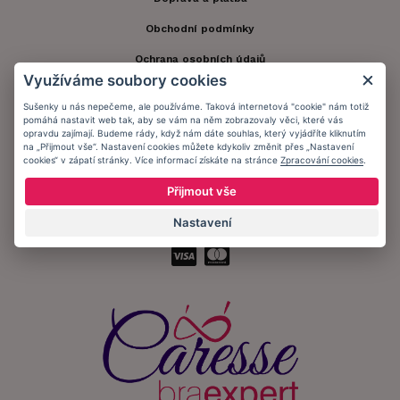
Obchodní podmínky
Ochrana osobních údajů
Využíváme soubory cookies
Informační memorandum
Sušenky u nás nepečeme, ale používáme. Taková internetová "cookie" nám totiž
pomáhá nastavit web tak, aby se vám na něm zobrazovaly věci, které vás
opravdu zajímají. Budeme rády, když nám dáte souhlas, který vyjádříte kliknutím
Zůstaňte s námi v kontaktu.
na „Přijmout vše“. Nastavení cookies můžete kdykoliv změnit přes „Nastavení
cookies“ v zápatí stránky. Více informací získáte na stránce
Zpracování cookies
.
Přijmout vše
Nastavení
Přijímáme platby: