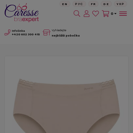
EN
РУС
FR
DE
YКР
0
Vyhledejte
Infolinka
+420
602 300 415
nejbližší pobočku