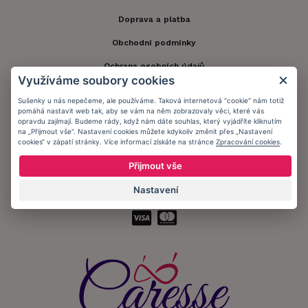
Doprava a platba
Obchodní podmínky
Ochrana osobních údajů
Využíváme soubory cookies
Informační memorandum
Sušenky u nás nepečeme, ale používáme. Taková internetová "cookie" nám totiž
pomáhá nastavit web tak, aby se vám na něm zobrazovaly věci, které vás
opravdu zajímají. Budeme rády, když nám dáte souhlas, který vyjádříte kliknutím
Zůstaňte s námi v kontaktu.
na „Přijmout vše“. Nastavení cookies můžete kdykoliv změnit přes „Nastavení
cookies“ v zápatí stránky. Více informací získáte na stránce
Zpracování cookies
.
Přijmout vše
Nastavení
Přijímáme platby: