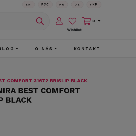
EN
РУС
FR
DE
YКР
0
Wishlist
BLOG
O NÁS
KONTAKT
EST COMFORT 31672 BRISLIP BLACK
ANIRA BEST COMFORT
IP BLACK