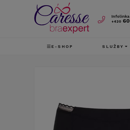
Infolinka
60
+420
E-SHOP
SLUŽBY