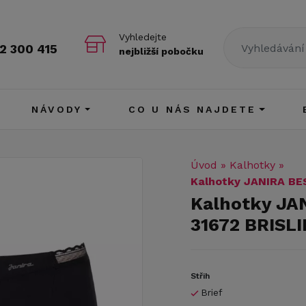
Vyhledejte
2 300 415
nejbližší pobočku
NÁVODY
CO U NÁS NAJDETE
Úvod
»
Kalhotky
»
Kalhotky JANIRA B
Kalhotky J
31672 BRISL
Střih
Brief