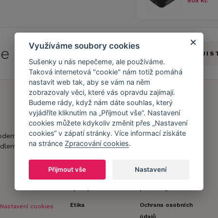
605 Kč
Využíváme soubory cookies
 se do
Caresse Clubu!
ZJIS
Sušenky u nás nepečeme, ale používáme.
Taková internetová "cookie" nám totiž pomáhá
nastavit web tak, aby se vám na něm
zobrazovaly věci, které vás opravdu zajímají.
Budeme rády, když nám dáte souhlas, který
vyjádříte kliknutím na „Přijmout vše“. Nastavení
Náš příběh
Zákaznický účet
cookies můžete kdykoliv změnit přes „Nastavení
Náš tým
Registrace
cookies“ v zápatí stránky. Více informací získáte
oderní obchod s
na stránce
Zpracování cookies
.
zákazníka
dlem.
Caresse v
médiích
Doprava a platba
Přijmout vše
Nastavení
Naši partneři a
Obchodní
spolupráce
podmínky
Etika
Ochrana osobních
Nastavení cookies
údajů