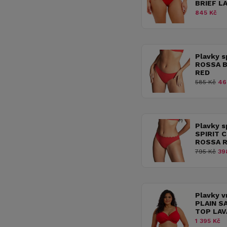
BRIEF L
845 Kč
Plavky 
ROSSA B
RED
585 Kč
46
Plavky 
SPIRIT 
ROSSA 
795 Kč
39
Plavky v
PLAIN S
TOP LAV
1 395 Kč