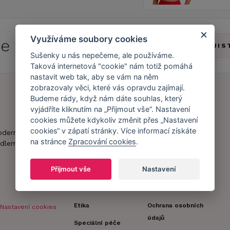
Využíváme soubory cookies
 se do
Caresse Clubu!
ZJIS
Sušenky u nás nepečeme, ale používáme.
Taková internetová "cookie" nám totiž pomáhá
nastavit web tak, aby se vám na něm
zobrazovaly věci, které vás opravdu zajímají.
Budeme rády, když nám dáte souhlas, který
vyjádříte kliknutím na „Přijmout vše“. Nastavení
Náš příběh
Zákaznický účet
cookies můžete kdykoliv změnit přes „Nastavení
Náš tým
Registrace
cookies“ v zápatí stránky. Více informací získáte
oderní obchod s
zákazníka
na stránce
Zpracování cookies
.
dlem.
Caresse v
médiích
Doprava a platba
Přijmout vše
Nastavení
Naši partneři a
Obchodní
spolupráce
podmínky
Etika
Ochrana osobních
Nastavení cookies
údajů
Speciální péče