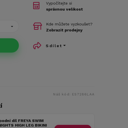
Vypočítejte si
správnou velikost
Kde můžete vyzkoušet?
Zobrazit prodejny
Sdílet
Náš kód:
ES7286LAA
í
podní díl FREYA SWIM
IGHTS HIGH LEG BIKINI