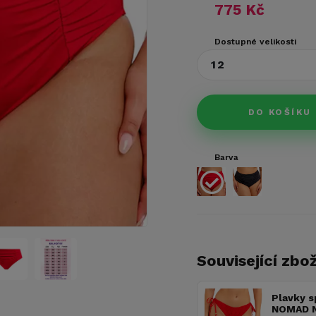
775 Kč
Dostupné velikosti
12
DO KOŠÍKU
Barva
Související zbož
Plavky s
NOMAD N