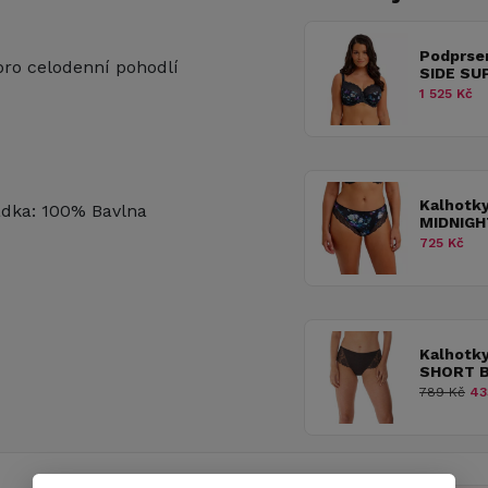
Podprse
pro celodenní pohodlí
SIDE SU
1 525 Kč
Kalhotk
dka: 100% Bavlna
MIDNIGH
725 Kč
Kalhotk
SHORT B
789 Kč
43