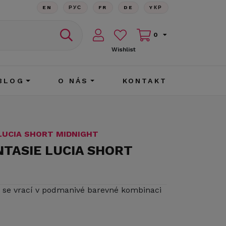
EN
РУС
FR
DE
YКР
0
Wishlist
BLOG
O NÁS
KONTAKT
 LUCIA SHORT MIDNIGHT
NTASIE LUCIA SHORT
 se vrací v podmanivé barevné kombinaci