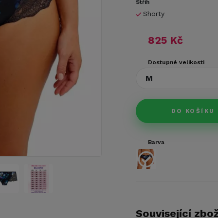
Střih
Shorty
825 Kč
Dostupné velikosti
M
DO KOŠÍKU
Barva
Související zbož