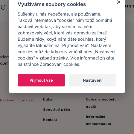
 se do
Caresse Clubu!
Využíváme soubory cookies
ZJIS
Sušenky u nás nepečeme, ale používáme.
Taková internetová "cookie" nám totiž pomáhá
nastavit web tak, aby se vám na něm
zobrazovaly věci, které vás opravdu zajímají.
Budeme rády, když nám dáte souhlas, který
Náš příběh
Zákaznický účet
vyjádříte kliknutím na „Přijmout vše“. Nastavení
cookies můžete kdykoliv změnit přes „Nastavení
Náš tým
Registrace
oderní obchod s
cookies“ v zápatí stránky. Více informací získáte
zákazníka
dlem.
na stránce
Zpracování cookies
.
Caresse v
médiích
Doprava a platba
Přijmout vše
Nastavení
Naši partneři a
Obchodní
spolupráce
podmínky
Etika
Ochrana osobních
Nastavení cookies
údajů
Speciální péče
Informační
Kontakt
memorandum