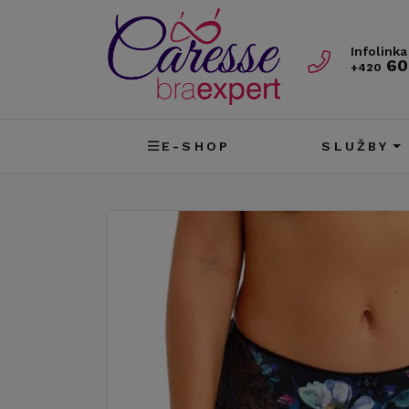
Infolinka
60
+420
E-SHOP
SLUŽBY