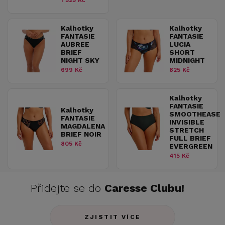
1 525 Kč
Kalhotky
Kalhotky
FANTASIE
FANTASIE
AUBREE
LUCIA
BRIEF
SHORT
NIGHT SKY
MIDNIGHT
699 Kč
825 Kč
Kalhotky
FANTASIE
Kalhotky
SMOOTHEASE
FANTASIE
INVISIBLE
MAGDALENA
STRETCH
BRIEF NOIR
FULL BRIEF
805 Kč
EVERGREEN
415 Kč
Přidejte se do
Caresse Clubu!
ZJISTIT VÍCE