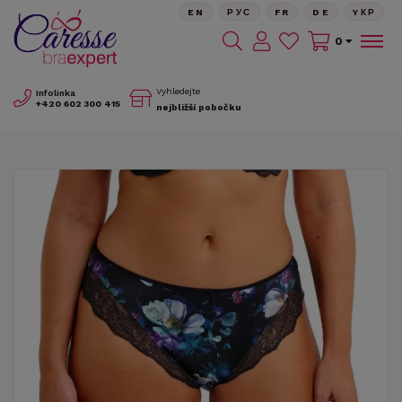
EN
РУС
FR
DE
YКР
0
Vyhledejte
Infolinka
+420
602 300 415
nejbližší pobočku