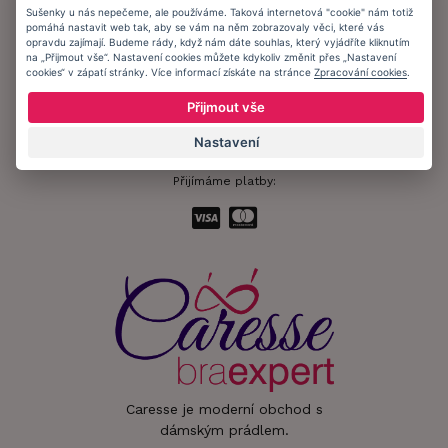
Sušenky u nás nepečeme, ale používáme. Taková internetová "cookie" nám totiž
pomáhá nastavit web tak, aby se vám na něm zobrazovaly věci, které vás
Informační memorandum
opravdu zajímají. Budeme rády, když nám dáte souhlas, který vyjádříte kliknutím
na „Přijmout vše“. Nastavení cookies můžete kdykoliv změnit přes „Nastavení
cookies“ v zápatí stránky. Více informací získáte na stránce
Zpracování cookies
.
Zůstaňte s námi v kontaktu.
Přijmout vše
Nastavení
Přijímáme platby:
Caresse je moderní obchod s
dámským prádlem.