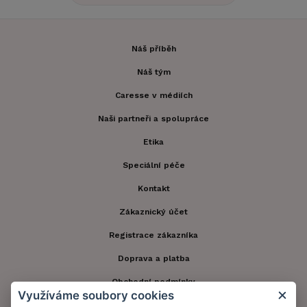
Náš příběh
Náš tým
Caresse v médiích
Naši partneři a spolupráce
Etika
Speciální péče
Kontakt
Zákaznický účet
Registrace zákazníka
Doprava a platba
Obchodní podmínky
Využíváme soubory cookies
Ochrana osobních údajů