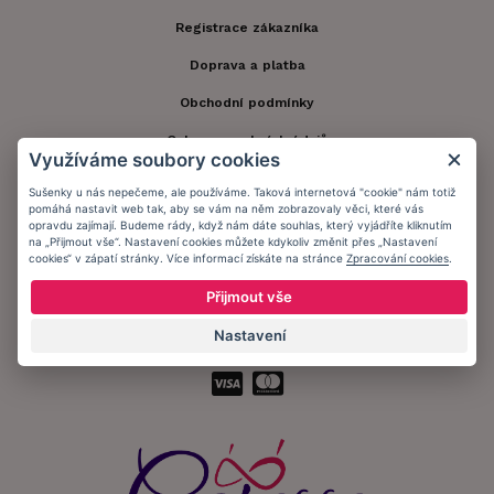
Registrace zákazníka
Doprava a platba
Obchodní podmínky
Ochrana osobních údajů
Využíváme soubory cookies
Informační memorandum
Sušenky u nás nepečeme, ale používáme. Taková internetová "cookie" nám totiž
pomáhá nastavit web tak, aby se vám na něm zobrazovaly věci, které vás
opravdu zajímají. Budeme rády, když nám dáte souhlas, který vyjádříte kliknutím
Zůstaňte s námi v kontaktu.
na „Přijmout vše“. Nastavení cookies můžete kdykoliv změnit přes „Nastavení
cookies“ v zápatí stránky. Více informací získáte na stránce
Zpracování cookies
.
Přijmout vše
Nastavení
Přijímáme platby: