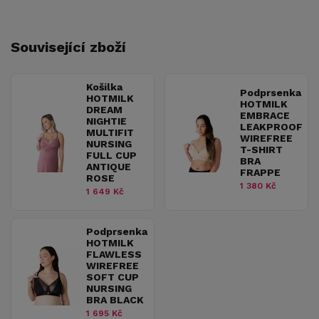
Související zboží
Košilka
Podprsenka
HOTMILK
HOTMILK
DREAM
EMBRACE
NIGHTIE
LEAKPROOF
MULTIFIT
WIREFREE
NURSING
T-SHIRT
FULL CUP
BRA
ANTIQUE
FRAPPE
ROSE
1 380 Kč
1 649 Kč
Podprsenka
HOTMILK
FLAWLESS
WIREFREE
SOFT CUP
NURSING
BRA BLACK
1 695 Kč