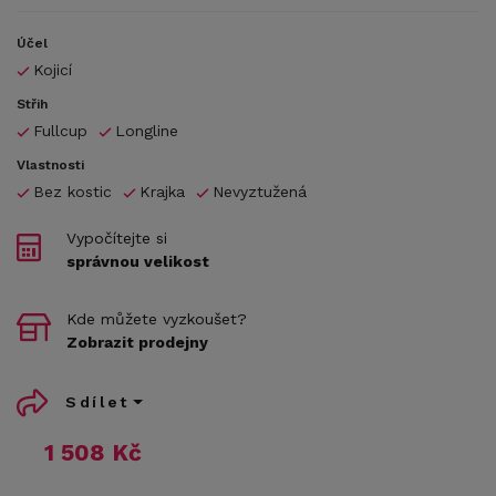
Účel
Kojicí
Střih
Fullcup
Longline
Vlastnosti
Bez kostic
Krajka
Nevyztužená
Vypočítejte si
správnou velikost
Kde můžete vyzkoušet?
Zobrazit prodejny
Sdílet
1 508 Kč