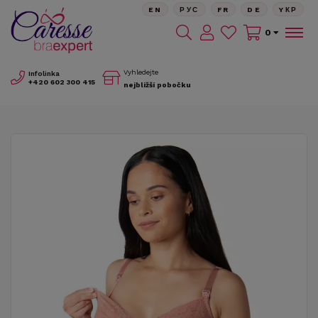
EN
РУС
FR
DE
YКР
0
Vyhledejte
Infolinka
+420
602 300 415
nejbližší pobočku