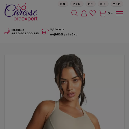
EN
РУС
FR
DE
YКР
0
Vyhledejte
Infolinka
+420
602 300 415
nejbližší pobočku