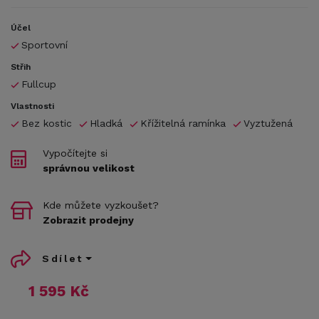
Účel
Sportovní
Střih
Fullcup
Vlastnosti
Bez kostic
Hladká
Křížitelná ramínka
Vyztužená
Vypočítejte si
správnou velikost
Kde můžete vyzkoušet?
Zobrazit prodejny
Sdílet
1 595 Kč