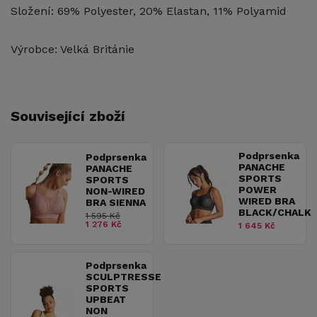
Složení: 69% Polyester, 20% Elastan, 11% Polyamid
Výrobce: Velká Británie
Související zboží
Podprsenka
Podprsenka
PANACHE
PANACHE
SPORTS
SPORTS
POWER
NON-WIRED
WIRED BRA
BRA SIENNA
BLACK/CHALK
1 595 Kč
1 276 Kč
1 645 Kč
Podprsenka
SCULPTRESSE
SPORTS
UPBEAT
NON