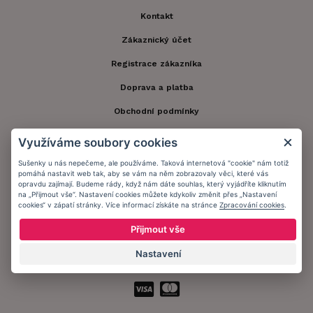
Kontakt
Zákaznický účet
Registrace zákazníka
Doprava a platba
Obchodní podmínky
Ochrana osobních údajů
Využíváme soubory cookies
Informační memorandum
Sušenky u nás nepečeme, ale používáme. Taková internetová "cookie" nám totiž
pomáhá nastavit web tak, aby se vám na něm zobrazovaly věci, které vás
opravdu zajímají. Budeme rády, když nám dáte souhlas, který vyjádříte kliknutím
na „Přijmout vše“. Nastavení cookies můžete kdykoliv změnit přes „Nastavení
Zůstaňte s námi v kontaktu.
cookies“ v zápatí stránky. Více informací získáte na stránce
Zpracování cookies
.
Přijmout vše
Nastavení
Přijímáme platby: