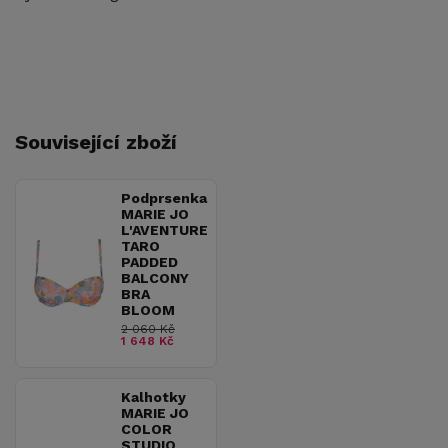
Související zboží
Podprsenka
MARIE JO
L'AVENTURE
TARO
PADDED
BALCONY
BRA
BLOOM
2 060 Kč
1 648 Kč
Kalhotky
MARIE JO
COLOR
STUDIO