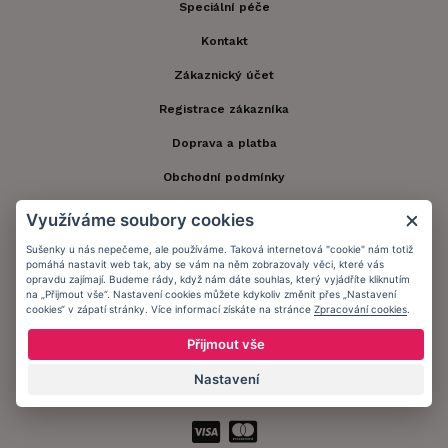
Speciální péče
Kontakt
Zákaznický účet
Registrace zákazníka
Doprava a platba
Obchodní podmínky
Ochrana osobních údajů
Využíváme soubory cookies
Informační memorandum
Sušenky u nás nepečeme, ale používáme. Taková internetová "cookie" nám totiž
pomáhá nastavit web tak, aby se vám na něm zobrazovaly věci, které vás
opravdu zajímají. Budeme rády, když nám dáte souhlas, který vyjádříte kliknutím
na „Přijmout vše“. Nastavení cookies můžete kdykoliv změnit přes „Nastavení
Zůstaňte s námi v kontaktu.
cookies“ v zápatí stránky. Více informací získáte na stránce
Zpracování cookies
.
Přijmout vše
Nastavení
Přijímáme platby: