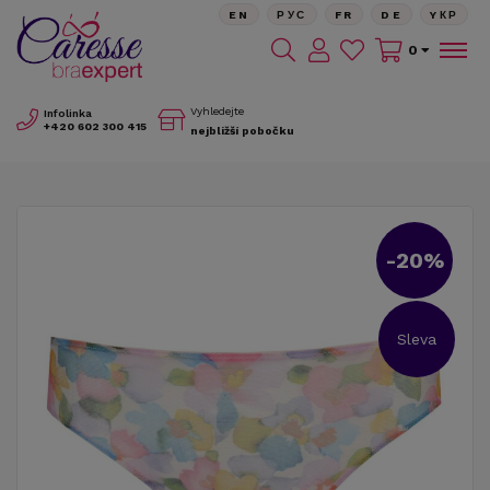
EN
РУС
FR
DE
YКР
0
Vyhledejte
Infolinka
+420
602 300 415
nejbližší pobočku
-20%
Sleva