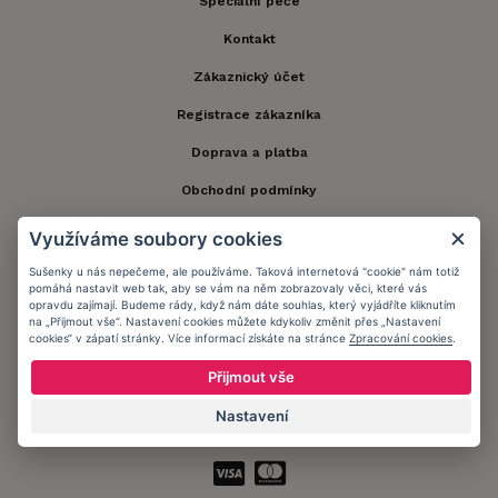
Speciální péče
Kontakt
Zákaznický účet
Registrace zákazníka
Doprava a platba
Obchodní podmínky
Ochrana osobních údajů
Využíváme soubory cookies
Informační memorandum
Sušenky u nás nepečeme, ale používáme. Taková internetová "cookie" nám totiž
pomáhá nastavit web tak, aby se vám na něm zobrazovaly věci, které vás
opravdu zajímají. Budeme rády, když nám dáte souhlas, který vyjádříte kliknutím
na „Přijmout vše“. Nastavení cookies můžete kdykoliv změnit přes „Nastavení
Zůstaňte s námi v kontaktu.
cookies“ v zápatí stránky. Více informací získáte na stránce
Zpracování cookies
.
Přijmout vše
Nastavení
Přijímáme platby: