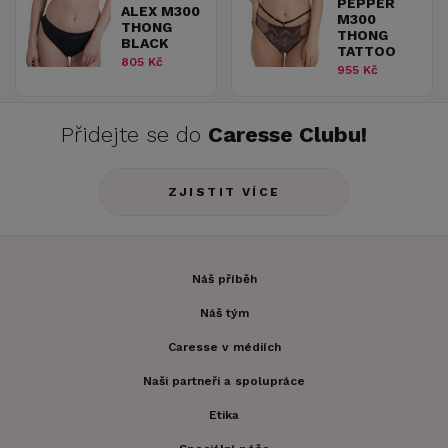
PEPPER
ALEX M300
M300
THONG
THONG
BLACK
TATTOO
805 Kč
955 Kč
Přidejte se do
Caresse Clubu!
ZJISTIT VÍCE
Náš příběh
Náš tým
Caresse v médiích
Naši partneři a spolupráce
Etika