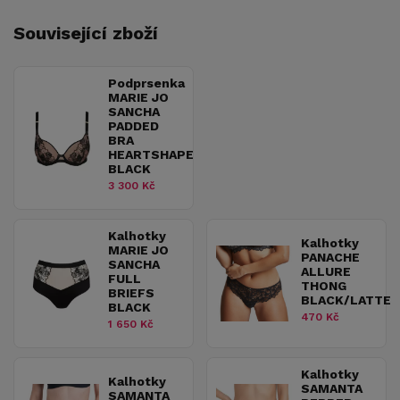
Související zboží
Podprsenka
MARIE JO
SANCHA
PADDED
BRA
HEARTSHAPE
BLACK
3 300 Kč
Kalhotky
Kalhotky
MARIE JO
PANACHE
SANCHA
ALLURE
FULL
THONG
BRIEFS
BLACK/LATTE
BLACK
470 Kč
1 650 Kč
Kalhotky
Kalhotky
SAMANTA
SAMANTA