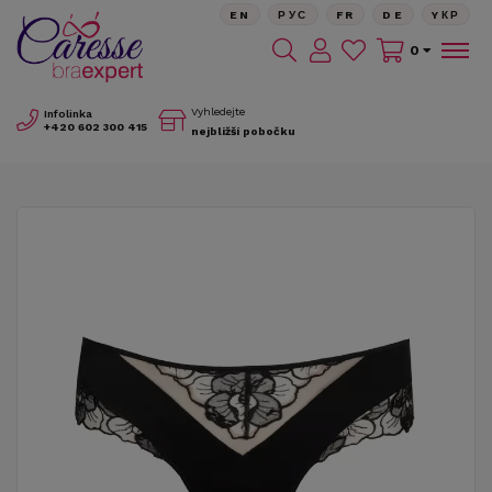
EN
РУС
FR
DE
YКР
0
Vyhledejte
Infolinka
+420
602 300 415
nejbližší pobočku