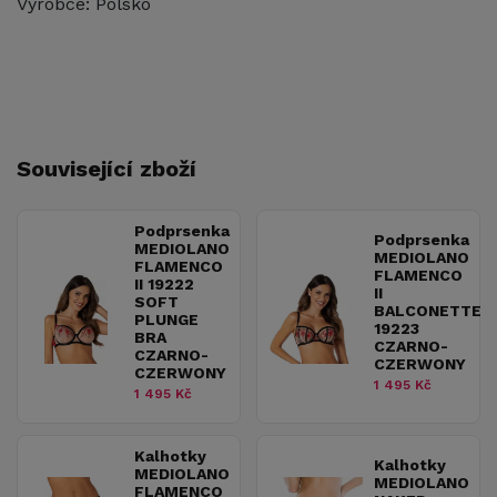
Výrobce: Polsko
Související zboží
Podprsenka
Podprsenka
MEDIOLANO
MEDIOLANO
FLAMENCO
FLAMENCO
II 19222
II
SOFT
BALCONETTE
PLUNGE
19223
BRA
CZARNO-
CZARNO-
CZERWONY
CZERWONY
1 495 Kč
1 495 Kč
Kalhotky
Kalhotky
MEDIOLANO
MEDIOLANO
FLAMENCO