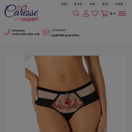
EN
РУС
FR
DE
YКР
0
Vyhledejte
Infolinka
+420
602 300 415
nejbližší pobočku