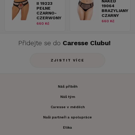
NAKED
II 19223
19064
PEŁNE
BRAZYLIANY
CZARNO-
CZARNY
CZERWONY
660 Kč
660 Kč
Přidejte se do
Caresse Clubu!
ZJISTIT VÍCE
Náš příběh
Náš tým
Caresse v médiích
Naši partneři a spolupráce
Etika