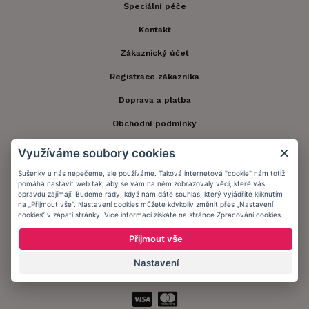
Speciální péče
Kontakt
Zákaznický účet
Registrace zákazníka
Doprava a platba
Obchodní podmínky
Ochrana osobních údajů
Využíváme soubory cookies
Informační memorandum
Sušenky u nás nepečeme, ale používáme. Taková internetová "cookie" nám totiž
pomáhá nastavit web tak, aby se vám na něm zobrazovaly věci, které vás
opravdu zajímají. Budeme rády, když nám dáte souhlas, který vyjádříte kliknutím
na „Přijmout vše“. Nastavení cookies můžete kdykoliv změnit přes „Nastavení
Zůstaňte s námi v kontaktu.
cookies“ v zápatí stránky. Více informací získáte na stránce
Zpracování cookies
.
Přijmout vše
Nastavení
Přijímáme platby: