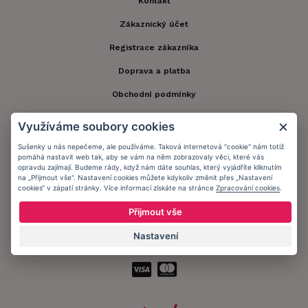
Kontakt
Zákaznický účet
Registrace zákazníka
Doprava a platba
Obchodní podmínky
Ochrana osobních údajů
Využíváme soubory cookies
Informační memorandum
Sušenky u nás nepečeme, ale používáme. Taková internetová "cookie" nám totiž
pomáhá nastavit web tak, aby se vám na něm zobrazovaly věci, které vás
opravdu zajímají. Budeme rády, když nám dáte souhlas, který vyjádříte kliknutím
na „Přijmout vše“. Nastavení cookies můžete kdykoliv změnit přes „Nastavení
Zůstaňte s námi v kontaktu.
cookies“ v zápatí stránky. Více informací získáte na stránce
Zpracování cookies
.
Přijmout vše
Nastavení
Přijímáme platby: