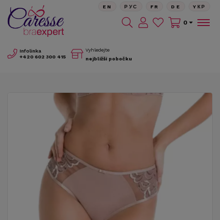
EN
РУС
FR
DE
YКР
0
Vyhledejte
Infolinka
+420
602 300 415
nejbližší pobočku