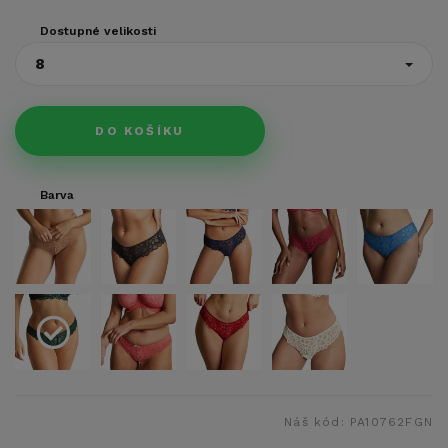
Dostupné velikosti
8
DO KOŠÍKU
Barva
Náš kód:
PA10762FGN