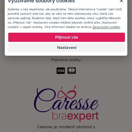
Využíváme soubory cookies
Ochrana osobních údajů
Sušenky u nás nepečeme, ale používáme. Taková internetová "cookie" nám totiž
pomáhá nastavit web tak, aby se vám na něm zobrazovaly věci, které vás
Informační memorandum
opravdu zajímají. Budeme rády, když nám dáte souhlas, který vyjádříte kliknutím
na „Přijmout vše“. Nastavení cookies můžete kdykoliv změnit přes „Nastavení
cookies“ v zápatí stránky. Více informací získáte na stránce
Zpracování cookies
.
Zůstaňte s námi v kontaktu.
Přijmout vše
Nastavení
Přijímáme platby:
Caresse je moderní obchod s