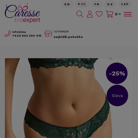
EN
РУС
FR
DE
YКР
0
Vyhledejte
Infolinka
+420
602 300 415
nejbližší pobočku
-25%
Sleva