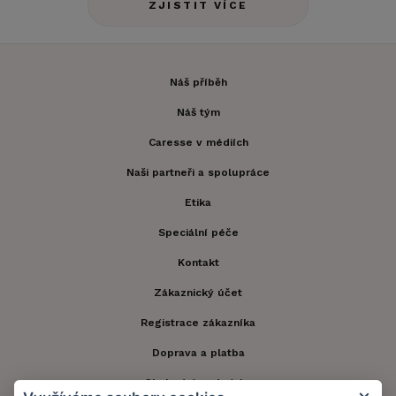
ZJISTIT VÍCE
Náš příběh
Náš tým
Caresse v médiích
Naši partneři a spolupráce
Etika
Speciální péče
Kontakt
Zákaznický účet
Registrace zákazníka
Doprava a platba
Obchodní podmínky