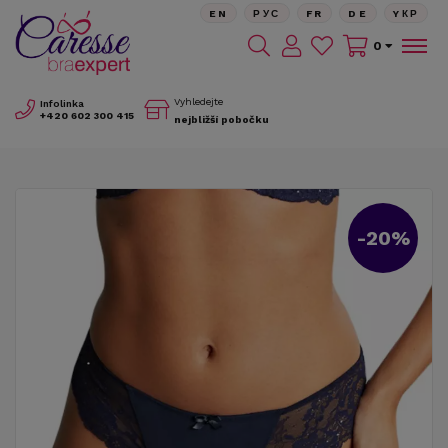
EN
РУС
FR
DE
YКР
0
Vyhledejte
Infolinka
+420
602 300 415
nejbližší pobočku
-20%