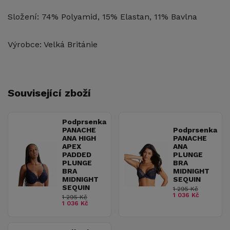
Složení: 74% Polyamid, 15% Elastan, 11% Bavlna
Výrobce: Velká Británie
Související zboží
Podprsenka
PANACHE
Podprsenka
ANA HIGH
PANACHE
APEX
ANA
PADDED
PLUNGE
PLUNGE
BRA
BRA
MIDNIGHT
MIDNIGHT
SEQUIN
SEQUIN
1 295 Kč
1 036 Kč
1 295 Kč
1 036 Kč