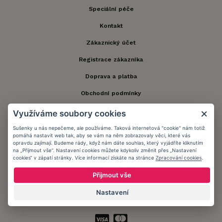
Speciální péče
Kontakt
Zákaznický účet
Registrace zákazníka
Doprava a platba
Obchodní podmínky
Ochrana osobních údajů
Využíváme soubory cookies
Informační memorandum
Sušenky u nás nepečeme, ale používáme. Taková internetová "cookie" nám totiž
pomáhá nastavit web tak, aby se vám na něm zobrazovaly věci, které vás
opravdu zajímají. Budeme rády, když nám dáte souhlas, který vyjádříte kliknutím
na „Přijmout vše“. Nastavení cookies můžete kdykoliv změnit přes „Nastavení
Zůstaňte s námi v kontaktu.
cookies“ v zápatí stránky. Více informací získáte na stránce
Zpracování cookies
.
Přijmout vše
Nastavení
Přijímáme platby: