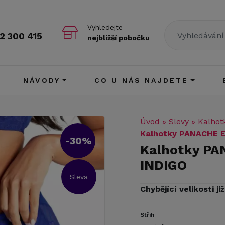
Vyhledejte
2 300 415
nejbližší pobočku
NÁVODY
CO U NÁS NAJDETE
Úvod
»
Slevy
»
Kalhot
Kalhotky PANACHE E
-30%
Kalhotky PA
INDIGO
Sleva
Chybějící velikosti j
Střih