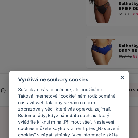
Kalhotk
BRIEF D
890 Kč
66
Kalhotk
DEEP BR
690 Kč
55
Využíváme soubory cookies
 se do
Caresse Clubu!
Sušenky u nás nepečeme, ale používáme.
ZJIS
Taková internetová "cookie" nám totiž pomáhá
nastavit web tak, aby se vám na něm
zobrazovaly věci, které vás opravdu zajímají.
Budeme rády, když nám dáte souhlas, který
vyjádříte kliknutím na „Přijmout vše“. Nastavení
cookies můžete kdykoliv změnit přes „Nastavení
Náš příběh
Zákaznický účet
cookies“ v zápatí stránky. Více informací získáte