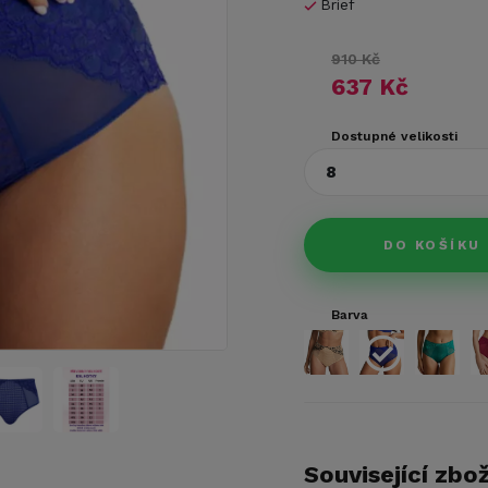
Brief
910 Kč
637 Kč
Dostupné velikosti
8
DO KOŠÍKU
Barva
Související zbož