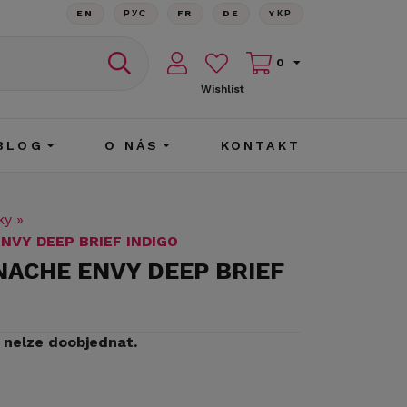
EN
РУС
FR
DE
YКР
0
Wishlist
BLOG
O NÁS
KONTAKT
ky
»
NVY DEEP BRIEF INDIGO
NACHE ENVY DEEP BRIEF
iž nelze doobjednat.