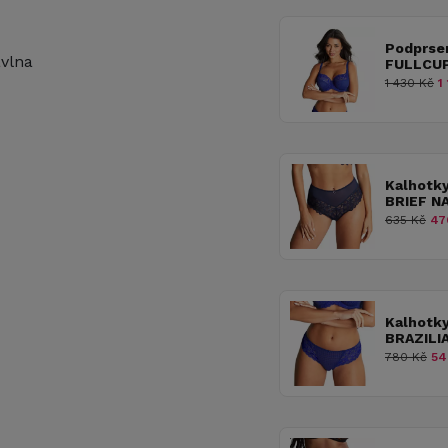
Podprse
avlna
FULLCUP
1 430 Kč
1 
Kalhotk
BRIEF N
635 Kč
47
Kalhotk
BRAZILI
780 Kč
54