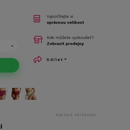
Vypočítejte si
správnou velikost
Kde můžete vyzkoušet?
Zobrazit prodejny
Sdílet
Náš kód:
PA7283INO
í