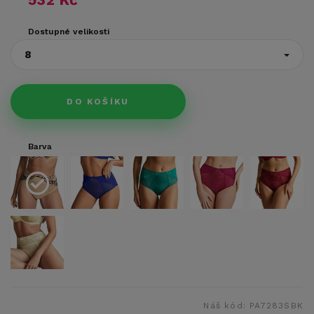
Dostupné velikosti
8
DO KOŠÍKU
Barva
Náš kód:
PA7283SBK