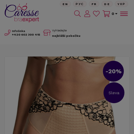
EN
РУС
FR
DE
YКР
0
Vyhledejte
Infolinka
+420
602 300 415
nejbližší pobočku
-20%
Sleva