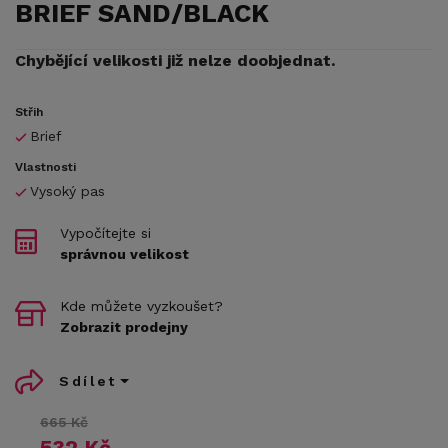
BRIEF SAND/BLACK
Chybějící velikosti již nelze doobjednat.
Střih
Brief
Vlastnosti
Vysoký pas
Vypočítejte si
správnou velikost
Kde můžete vyzkoušet?
Zobrazit prodejny
Sdílet
665 Kč
532 Kč