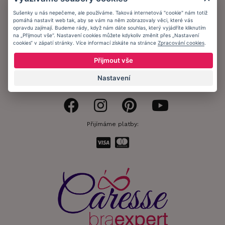
Sušenky u nás nepečeme, ale používáme. Taková internetová "cookie" nám totiž
Obchodní podmínky
pomáhá nastavit web tak, aby se vám na něm zobrazovaly věci, které vás
opravdu zajímají. Budeme rády, když nám dáte souhlas, který vyjádříte kliknutím
Ochrana osobních údajů
na „Přijmout vše“. Nastavení cookies můžete kdykoliv změnit přes „Nastavení
cookies“ v zápatí stránky. Více informací získáte na stránce
Zpracování cookies
.
Informační memorandum
Přijmout vše
Nastavení
Zůstaňte s námi v kontaktu.
Přijímáme platby: