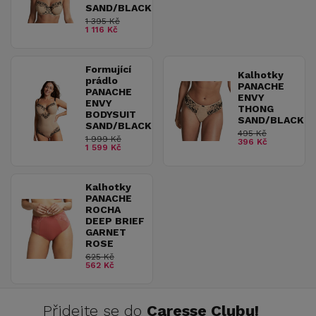
SAND/BLACK
1 395 Kč
1 116 Kč
Formující
Kalhotky
prádlo
PANACHE
PANACHE
ENVY
ENVY
THONG
BODYSUIT
SAND/BLACK
SAND/BLACK
495 Kč
1 999 Kč
396 Kč
1 599 Kč
Kalhotky
PANACHE
ROCHA
DEEP BRIEF
GARNET
ROSE
625 Kč
562 Kč
Přidejte se do
Caresse Clubu!