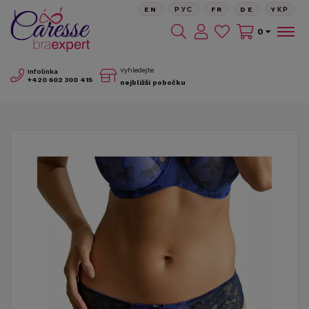
EN
РУС
FR
DE
YКР
0
Vyhledejte
Infolinka
+420
602 300 415
nejbližší pobočku