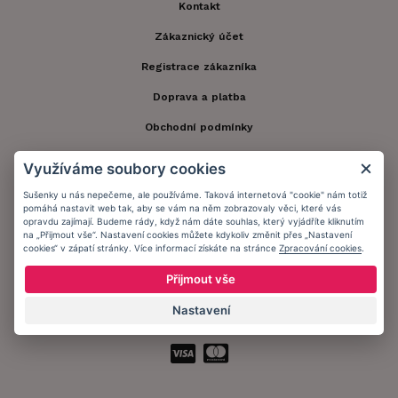
Kontakt
Zákaznický účet
Registrace zákazníka
Doprava a platba
Obchodní podmínky
Ochrana osobních údajů
Využíváme soubory cookies
Informační memorandum
Sušenky u nás nepečeme, ale používáme. Taková internetová "cookie" nám totiž
pomáhá nastavit web tak, aby se vám na něm zobrazovaly věci, které vás
opravdu zajímají. Budeme rády, když nám dáte souhlas, který vyjádříte kliknutím
na „Přijmout vše“. Nastavení cookies můžete kdykoliv změnit přes „Nastavení
Zůstaňte s námi v kontaktu.
cookies“ v zápatí stránky. Více informací získáte na stránce
Zpracování cookies
.
Přijmout vše
Nastavení
Přijímáme platby: