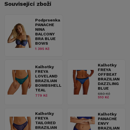
Související zboží
Podprsenka
PANACHE
NINA
BALCONY
BRA BLUE
BOWS
1 395 Kč
Kalhotky
Kalhotky
FREYA
FREYA
OFFBEAT
LOVELAND
BRAZILIAN
BRAZILIAN
DAZZLING
BOMBSHELL
BLUE
TEAL
680 Kč
779 Kč
510 Kč
Kalhotky
Kalhotky
FREYA
PANACHE
TAILORED
ENVY
BRAZILIAN
BRAZILIAN