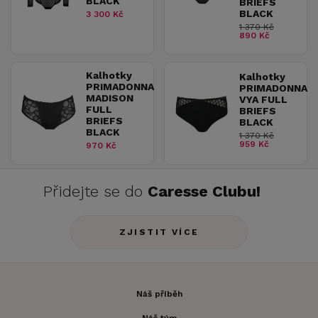
BLACK
BRIEFS
BLACK
3 300 Kč
1 370 Kč
890 Kč
Kalhotky
Kalhotky
PRIMADONNA
PRIMADONNA
MADISON
VYA FULL
FULL
BRIEFS
BRIEFS
BLACK
BLACK
1 370 Kč
959 Kč
970 Kč
Přidejte se do
Caresse Clubu!
ZJISTIT VÍCE
Náš příběh