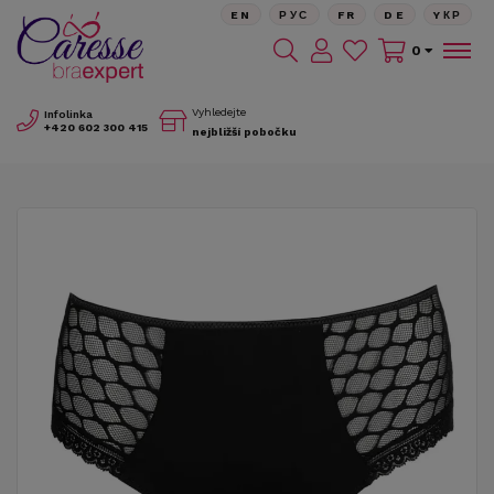
EN
РУС
FR
DE
YКР
0
Vyhledejte
Infolinka
+420
602 300 415
nejbližší pobočku