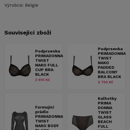
Výrobce: Belgie
Související zboží
Podprsenka
Podprsenka
PRIMADONNA
PRIMADONNA
TWIST
TWIST
NAKO
NAKO FULL
PADDED
CUP BRA
BALCONY
BLACK
BRA BLACK
2 610 Kč
2 750 Kč
Kalhotky
PRIMA
Formující
DONNA
prádlo
TWIST
PRIMADONNA
GLASS
TWIST
BEACH
NAKO BODY
FULL