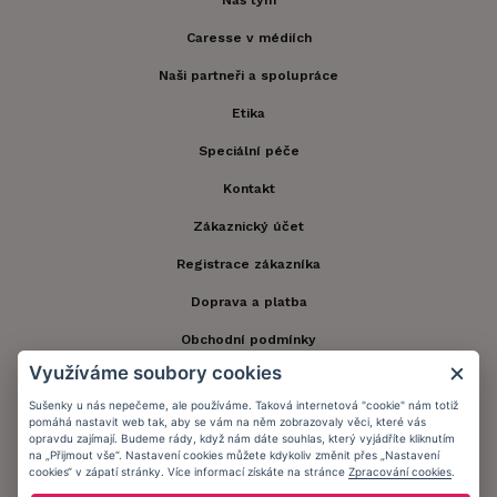
Náš tým
Caresse v médiích
Naši partneři a spolupráce
Etika
Speciální péče
Kontakt
Zákaznický účet
Registrace zákazníka
Doprava a platba
Obchodní podmínky
Využíváme soubory cookies
Ochrana osobních údajů
Sušenky u nás nepečeme, ale používáme. Taková internetová "cookie" nám totiž
Informační memorandum
pomáhá nastavit web tak, aby se vám na něm zobrazovaly věci, které vás
opravdu zajímají. Budeme rády, když nám dáte souhlas, který vyjádříte kliknutím
na „Přijmout vše“. Nastavení cookies můžete kdykoliv změnit přes „Nastavení
cookies“ v zápatí stránky. Více informací získáte na stránce
Zpracování cookies
.
Zůstaňte s námi v kontaktu.