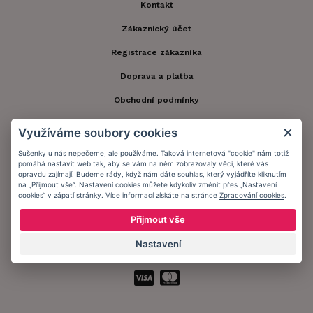
Kontakt
Zákaznický účet
Registrace zákazníka
Doprava a platba
Obchodní podmínky
Ochrana osobních údajů
Využíváme soubory cookies
Informační memorandum
Sušenky u nás nepečeme, ale používáme. Taková internetová "cookie" nám totiž
pomáhá nastavit web tak, aby se vám na něm zobrazovaly věci, které vás
opravdu zajímají. Budeme rády, když nám dáte souhlas, který vyjádříte kliknutím
na „Přijmout vše“. Nastavení cookies můžete kdykoliv změnit přes „Nastavení
Zůstaňte s námi v kontaktu.
cookies“ v zápatí stránky. Více informací získáte na stránce
Zpracování cookies
.
Přijmout vše
Nastavení
Přijímáme platby: