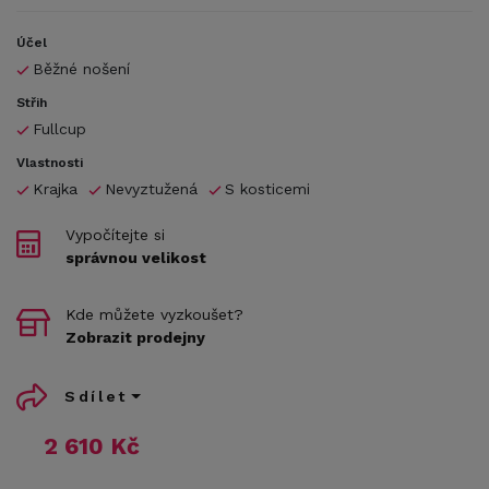
Účel
Běžné nošení
Střih
Fullcup
Vlastnosti
Krajka
Nevyztužená
S kosticemi
Vypočítejte si
správnou velikost
Kde můžete vyzkoušet?
Zobrazit prodejny
Sdílet
2 610 Kč