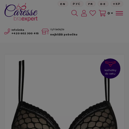
EN
РУС
FR
DE
YКР
0
Vyhledejte
Infolinka
+420
602 300 415
nejbližší pobočku
kalhotky
do setu