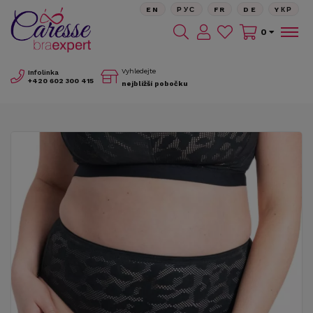
EN
РУС
FR
DE
YКР
0
Vyhledejte
Infolinka
+420
602 300 415
nejbližší pobočku