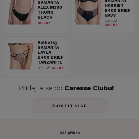
SAMANTA
SAMANTA
HARRIET
ALEX M300
B400 BRIEF
THONG
NAVY
BLACK
875 Kč
805 Kč
656 Kč
Kalhotky
SAMANTA
LAYLA
B400 BRIEF
TANZANITE
815 Kč
569 Kč
Přidejte se do
Caresse Clubu!
ZJISTIT VÍCE
Náš příběh