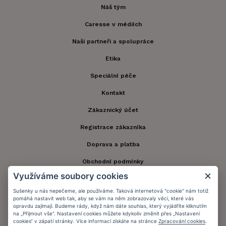
Náš tým
Caresse v médiích
Naši partneři a spolupráce
Etika
Speciální péče
Kontakt
Zákaznický účet
Registrace zákazníka
Doprava a platba
Obchodní podmínky
Využíváme soubory cookies
Ochrana osobních údajů
Sušenky u nás nepečeme, ale používáme. Taková internetová "cookie" nám totiž
Informační memorandum
pomáhá nastavit web tak, aby se vám na něm zobrazovaly věci, které vás
opravdu zajímají. Budeme rády, když nám dáte souhlas, který vyjádříte kliknutím
na „Přijmout vše“. Nastavení cookies můžete kdykoliv změnit přes „Nastavení
cookies“ v zápatí stránky. Více informací získáte na stránce
Zpracování cookies
.