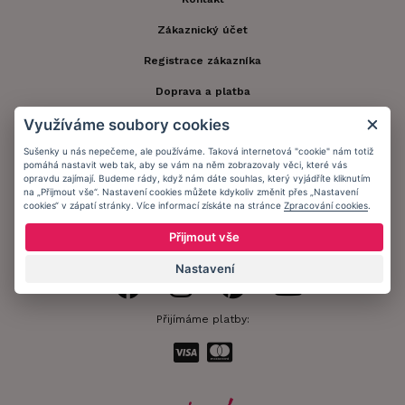
Zákaznický účet
Registrace zákazníka
Doprava a platba
Využíváme soubory cookies
Obchodní podmínky
Sušenky u nás nepečeme, ale používáme. Taková internetová "cookie" nám totiž
Ochrana osobních údajů
pomáhá nastavit web tak, aby se vám na něm zobrazovaly věci, které vás
opravdu zajímají. Budeme rády, když nám dáte souhlas, který vyjádříte kliknutím
Informační memorandum
na „Přijmout vše“. Nastavení cookies můžete kdykoliv změnit přes „Nastavení
cookies“ v zápatí stránky. Více informací získáte na stránce
Zpracování cookies
.
Přijmout vše
Zůstaňte s námi v kontaktu.
Nastavení
Přijímáme platby: