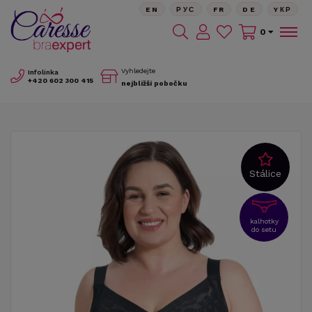
EN
РУС
FR
DE
YКР
0
Vyhledejte
Infolinka
+420
602 300 415
nejbližší pobočku
Stálice
kalhotky
do setu