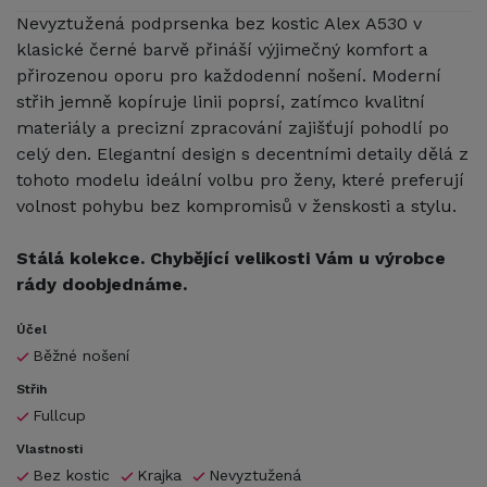
Nevyztužená podprsenka bez kostic Alex A530 v
klasické černé barvě přináší výjimečný komfort a
přirozenou oporu pro každodenní nošení. Moderní
střih jemně kopíruje linii poprsí, zatímco kvalitní
materiály a precizní zpracování zajišťují pohodlí po
celý den. Elegantní design s decentními detaily dělá z
tohoto modelu ideální volbu pro ženy, které preferují
volnost pohybu bez kompromisů v ženskosti a stylu.
Stálá kolekce. Chybějící velikosti Vám u výrobce
rády doobjednáme.
Účel
Běžné nošení
Střih
Fullcup
Vlastnosti
Bez kostic
Krajka
Nevyztužená