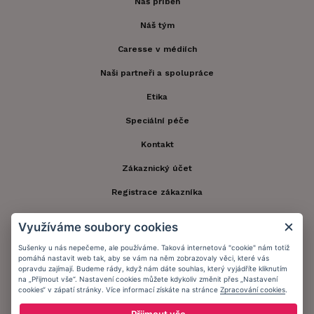
Náš příběh
Náš tým
Caresse v médiích
Naši partneři a spolupráce
Etika
Speciální péče
Kontakt
Zákaznický účet
Registrace zákazníka
Doprava a platba
Využíváme soubory cookies
Obchodní podmínky
Sušenky u nás nepečeme, ale používáme. Taková internetová "cookie" nám totiž
pomáhá nastavit web tak, aby se vám na něm zobrazovaly věci, které vás
Ochrana osobních údajů
opravdu zajímají. Budeme rády, když nám dáte souhlas, který vyjádříte kliknutím
na „Přijmout vše“. Nastavení cookies můžete kdykoliv změnit přes „Nastavení
Informační memorandum
cookies“ v zápatí stránky. Více informací získáte na stránce
Zpracování cookies
.
Přijmout vše