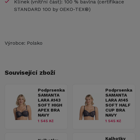
Klínek (vnitřní část): 100 % bavlna (certifikace
STANDARD 100 by OEKO-TEX®)
Výrobce: Polsko
Související zboží
Podprsenka
Podprsenka
SAMANTA
SAMANTA
LARA A143
LARA A145
SOFT HIGH
SOFT HALF
APEX BRA
CUP BRA
NAVY
NAVY
1 545 Kč
1 545 Kč
Kalhotky