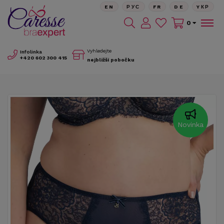
EN
РУС
FR
DE
YКР
0
Vyhledejte
Infolinka
+420
602 300 415
nejbližší pobočku
Novinka