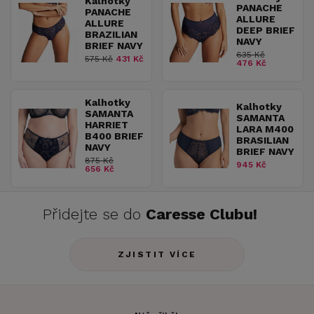
Kalhotky
PANACHE
PANACHE
ALLURE
ALLURE
DEEP BRIEF
BRAZILIAN
NAVY
BRIEF NAVY
635 Kč
575 Kč
431 Kč
476 Kč
Kalhotky
Kalhotky
SAMANTA
SAMANTA
HARRIET
LARA M400
B400 BRIEF
BRASILIAN
NAVY
BRIEF NAVY
875 Kč
945 Kč
656 Kč
Přidejte se do
Caresse Clubu!
ZJISTIT VÍCE