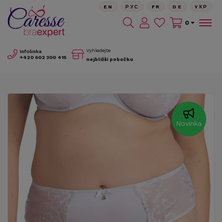
EN
РУС
FR
DE
YКР
0
Vyhledejte
Infolinka
+420
602 300 415
nejbližší pobočku
Novinka