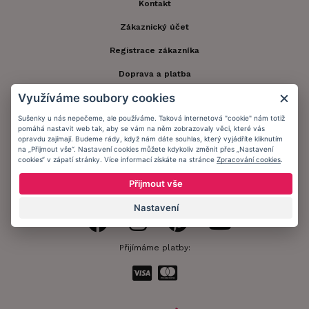
Kontakt
Zákaznický účet
Registrace zákazníka
Doprava a platba
Využíváme soubory cookies
Obchodní podmínky
Sušenky u nás nepečeme, ale používáme. Taková internetová "cookie" nám totiž
Ochrana osobních údajů
pomáhá nastavit web tak, aby se vám na něm zobrazovaly věci, které vás
opravdu zajímají. Budeme rády, když nám dáte souhlas, který vyjádříte kliknutím
Informační memorandum
na „Přijmout vše“. Nastavení cookies můžete kdykoliv změnit přes „Nastavení
cookies“ v zápatí stránky. Více informací získáte na stránce
Zpracování cookies
.
Přijmout vše
Zůstaňte s námi v kontaktu.
Nastavení
Přijímáme platby: