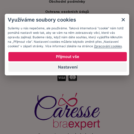
Obchodní podmínky
Ochrana osobních údajů
Využíváme soubory cookies
Informační memorandum
Sušenky u nás nepečeme, ale používáme. Taková internetová "cookie" nám totiž
pomáhá nastavit web tak, aby se vám na něm zobrazovaly věci, které vás
opravdu zajímají. Budeme rády, když nám dáte souhlas, který vyjádříte kliknutím
Zůstaňte s námi v kontaktu.
na „Přijmout vše“. Nastavení cookies můžete kdykoliv změnit přes „Nastavení
cookies“ v zápatí stránky. Více informací získáte na stránce
Zpracování cookies
.
Přijmout vše
Nastavení
Přijímáme platby: