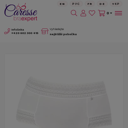
EN
РУС
FR
DE
YКР
0
Vyhledejte
Infolinka
+420
602 300 415
nejbližší pobočku