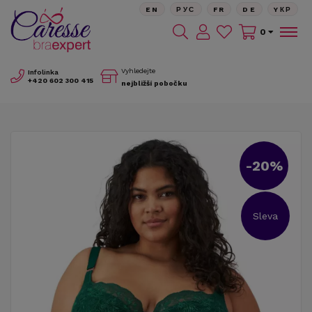
EN
РУС
FR
DE
YКР
0
Vyhledejte
Infolinka
+420
602 300 415
nejbližší pobočku
-20%
Sleva