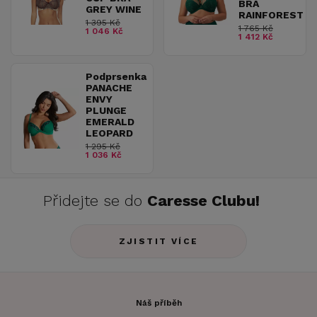
BRA
GREY WINE
RAINFOREST
1 395 Kč
1 765 Kč
1 046 Kč
1 412 Kč
Podprsenka
PANACHE
ENVY
PLUNGE
EMERALD
LEOPARD
1 295 Kč
1 036 Kč
Přidejte se do
Caresse Clubu!
ZJISTIT VÍCE
Náš příběh