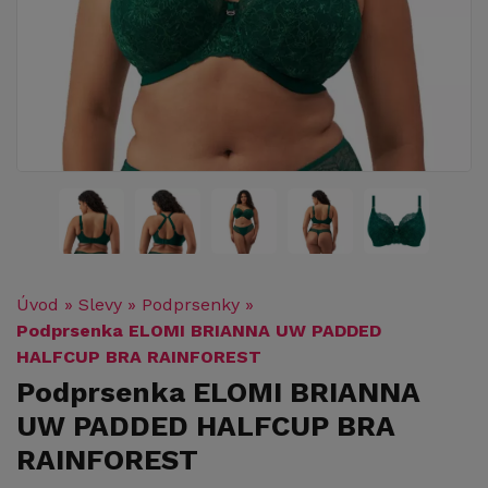
Úvod
»
Slevy
»
Podprsenky
»
Podprsenka ELOMI BRIANNA UW PADDED
HALFCUP BRA RAINFOREST
Podprsenka ELOMI BRIANNA
UW PADDED HALFCUP BRA
RAINFOREST