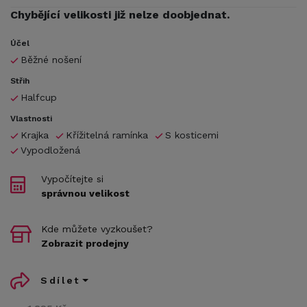
Chybějící velikosti již nelze doobjednat.
Účel
Běžné nošení
Střih
Halfcup
Vlastnosti
Krajka
Křížitelná ramínka
S kosticemi
Vypodložená
Vypočítejte si
správnou velikost
Kde můžete vyzkoušet?
Zobrazit prodejny
Sdílet