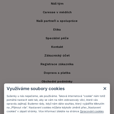
Náš tým
Caresse v médiích
Naši partneři a spolupráce
Etika
Speciální péče
Kontakt
Zákaznický účet
Registrace zákazníka
Doprava a platba
Obchodní podmínky
Využíváme soubory cookies
Ochrana osobních údajů
Sušenky u nás nepečeme, ale používáme. Taková internetová "cookie" nám totiž
Informační memorandum
pomáhá nastavit web tak, aby se vám na něm zobrazovaly věci, které vás
opravdu zajímají. Budeme rády, když nám dáte souhlas, který vyjádříte kliknutím
na „Přijmout vše“. Nastavení cookies můžete kdykoliv změnit přes „Nastavení
cookies“ v zápatí stránky. Více informací získáte na stránce
Zpracování cookies
.