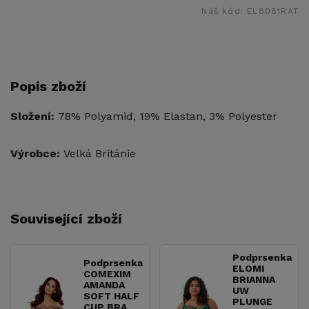
Náš kód:
EL8081RAT
Popis zboží
Složení:
78% Polyamid, 19% Elastan, 3% Polyester
Výrobce:
Velká Británie
Související zboží
Podprsenka
Podprsenka
ELOMI
COMEXIM
BRIANNA
AMANDA
UW
SOFT HALF
PLUNGE
CUP BRA