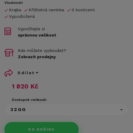
Vlastnosti
Krajka
Křížitelná ramínka
S kosticemi
Vypodložená
Vypočítejte si
správnou velikost
Kde můžete vyzkoušet?
Zobrazit prodejny
Sdílet
1 820 Kč
Dostupné velikosti
32GG
DO KOŠÍKU