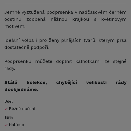
Jemně vyztužená podprsenka v nadčasovém černém
odstínu zdobená něžnou krajkou s květinovým
motivem.
Ideální volba i pro ženy plnějších tvarů, kterým prsa
dostatečně podpoří.
Podprsenku můžete doplnit kalhotkami ze stejné
řady.
Stálá kolekce, chybějící velikosti rády
doobjednáme.
Účel
Běžné nošení
Střih
Halfcup