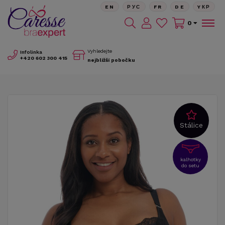
EN
РУС
FR
DE
YКР
0
Vyhledejte
Infolinka
+420
602 300 415
nejbližší pobočku
Stálice
kalhotky
do setu