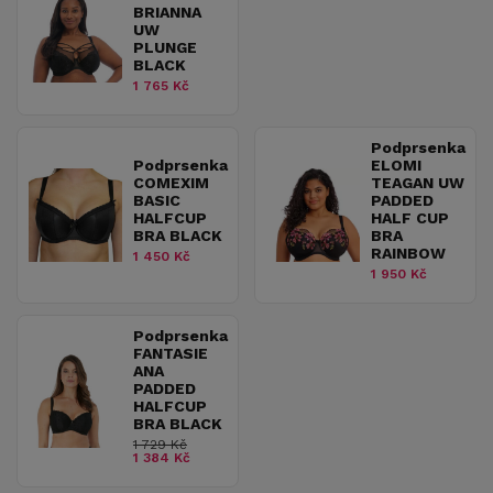
BRIANNA
UW
PLUNGE
BLACK
1 765 Kč
Podprsenka
Podprsenka
ELOMI
COMEXIM
TEAGAN UW
BASIC
PADDED
HALFCUP
HALF CUP
BRA BLACK
BRA
RAINBOW
1 450 Kč
1 950 Kč
Podprsenka
FANTASIE
ANA
PADDED
HALFCUP
BRA BLACK
1 729 Kč
1 384 Kč