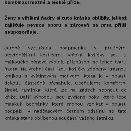
kombinaci matné a lesklé příze.
Ženy s většími ňadry si tuto krásku oblíbily, jelikož
zajišťuje pevnou oporu a zároveň na prsa příliš
neupozorňuje.
Jemně vyztužená podprsenka s pružnými
otevřenějšími kosticemi. Vnitřní košíčky jsou z
měkoučké pěnové výplně, přizpůsobí se lehce tvaru
ňadra. Na vrchní části jsou košíčky zdobeny krásnou
krajkou s květinovým motivem, která je v oblasti
dekoltu částečně přesahuje. Oceňujeme komfortní
široká ramínka, která lze na zádech sepnout do
kříže. Další výhodou jsou zvýšené boky, které lépe
maskují bochánky, které mohou vznikat v oblasti
podpaží. V nadčasovém černém odstínu se tato
kráska stane oblíbenou součástí vašeho šatníku.