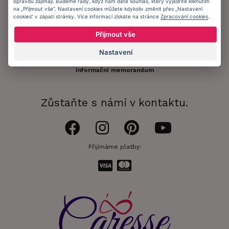
Registrace zákazníka
opravdu zajímají. Budeme rády, když nám dáte souhlas, který vyjádříte kliknutím
na „Přijmout vše“. Nastavení cookies můžete kdykoliv změnit přes „Nastavení
cookies“ v zápatí stránky. Více informací získáte na stránce
Zpracování cookies
.
Doprava a platba
Přijmout vše
Obchodní podmínky
Nastavení
Ochrana osobních údajů
Informační memorandum
Zůstaňte s námi v kontaktu.
Přijímáme platby: