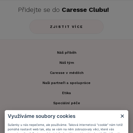
Přidejte se do
Caresse Clubu!
ZJISTIT VÍCE
Náš příběh
Náš tým
Caresse v médiích
Naši partneři a spolupráce
Etika
Speciální péče
Kontakt
Využíváme soubory cookies
Zákaznický účet
Sušenky u nás nepečeme, ale používáme. Taková internetová "cookie" nám totiž
pomáhá nastavit web tak, aby se vám na něm zobrazovaly věci, které vás