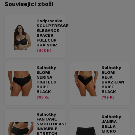
Související zboží
Podprsenka
SCULPTRESSE
ELEGANCE
SPACER
FULLCUP
BRA NOIR
1 595 Kč
Kalhotky
Kalhotky
ELOMI
ELOMI
NERINA
REJA
HIGH LEG
BRAZILIAN
BRIEF
BRIEF
BLACK
BLACK
795 Kč
799 Kč
Kalhotky
Kalhotky
FANTASIE
JANIRA
SMOOTHEASE
BELLA
INVISIBLE
MICRO
STRETCH