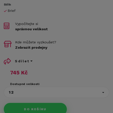
Střih
Brief
Vypočítejte si
správnou velikost
Kde můžete vyzkoušet?
Zobrazit prodejny
Sdílet
745 Kč
Dostupné velikosti
12
DO KOŠÍKU