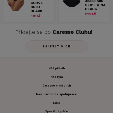
32383 MID
CURVE
SLIP FORM
BRIEF
BLACK
BLACK
540 Kč
415 Kč
Přidejte se do
Caresse Clubu!
ZJISTIT VÍCE
Náš příběh
Náš tým
Caresse v médiích
Naši partneři a spolupráce
Etika
Speciální péče