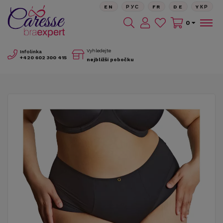
EN
РУС
FR
DE
YКР
0
Vyhledejte
Infolinka
+420
602 300 415
nejbližší pobočku