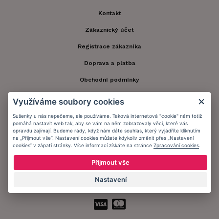
Kontakt
Zákaznický účet
Registrace zákazníka
Doprava a platba
Obchodní podmínky
Ochrana osobních údajů
Využíváme soubory cookies
Informační memorandum
Sušenky u nás nepečeme, ale používáme. Taková internetová "cookie" nám totiž
pomáhá nastavit web tak, aby se vám na něm zobrazovaly věci, které vás
opravdu zajímají. Budeme rády, když nám dáte souhlas, který vyjádříte kliknutím
na „Přijmout vše“. Nastavení cookies můžete kdykoliv změnit přes „Nastavení
Zůstaňte s námi v kontaktu.
cookies“ v zápatí stránky. Více informací získáte na stránce
Zpracování cookies
.
Přijmout vše
Nastavení
Přijímáme platby: