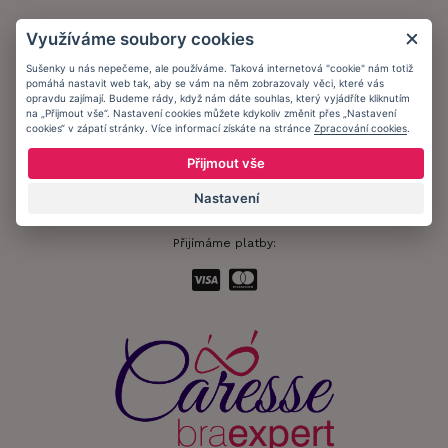
Obchodní podmínky
Využíváme soubory cookies
Ochrana osobních údajů
Sušenky u nás nepečeme, ale používáme. Taková internetová "cookie" nám totiž
pomáhá nastavit web tak, aby se vám na něm zobrazovaly věci, které vás
Informační memorandum
opravdu zajímají. Budeme rády, když nám dáte souhlas, který vyjádříte kliknutím
na „Přijmout vše“. Nastavení cookies můžete kdykoliv změnit přes „Nastavení
cookies“ v zápatí stránky. Více informací získáte na stránce
Zpracování cookies
.
Zůstaňte s námi v kontaktu.
Přijmout vše
Nastavení
Přijímáme platby: