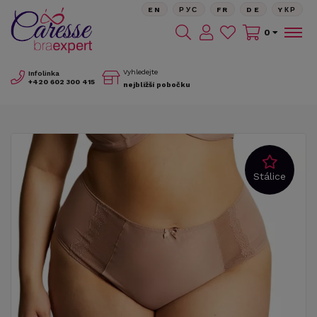
EN
РУС
FR
DE
YКР
0
Vyhledejte
Infolinka
+420
602 300 415
nejbližší pobočku
Stálice