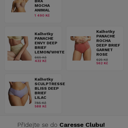
BRA
MOCHA
ANIMAL
1 490 Kč
Kalhotky
Kalhotky
PANACHE
PANACHE
ROCHA
ENVY DEEP
DEEP BRIEF
BRIEF
GARNET
LEMON/WHITE
ROSE
665 Kč
625 Kč
432 Kč
562 Kč
Kalhotky
SCULPTRESSE
BLISS DEEP
BRIEF
LILAC
785 Kč
588 Kč
Přidejte se do
Caresse Clubu!