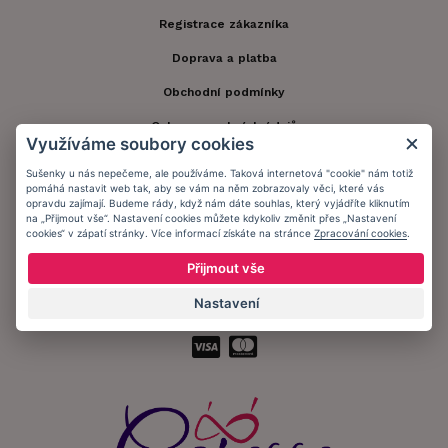
Registrace zákazníka
Doprava a platba
Obchodní podmínky
Ochrana osobních údajů
Využíváme soubory cookies
Informační memorandum
Sušenky u nás nepečeme, ale používáme. Taková internetová "cookie" nám totiž
pomáhá nastavit web tak, aby se vám na něm zobrazovaly věci, které vás
opravdu zajímají. Budeme rády, když nám dáte souhlas, který vyjádříte kliknutím
Zůstaňte s námi v kontaktu.
na „Přijmout vše“. Nastavení cookies můžete kdykoliv změnit přes „Nastavení
cookies“ v zápatí stránky. Více informací získáte na stránce
Zpracování cookies
.
Přijmout vše
Nastavení
Přijímáme platby: