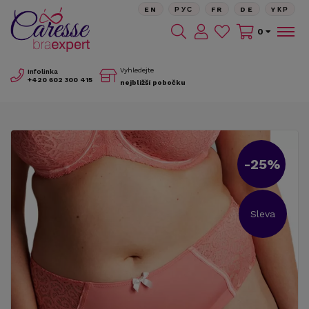
EN
РУС
FR
DE
YКР
0
Vyhledejte
Infolinka
+420
602 300 415
nejbližší pobočku
-25%
Sleva