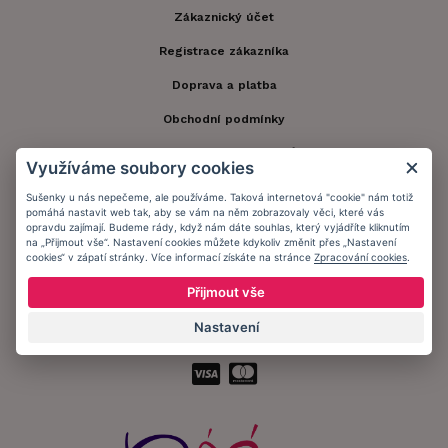
Zákaznický účet
Registrace zákazníka
Doprava a platba
Obchodní podmínky
Ochrana osobních údajů
Využíváme soubory cookies
Informační memorandum
Sušenky u nás nepečeme, ale používáme. Taková internetová "cookie" nám totiž
pomáhá nastavit web tak, aby se vám na něm zobrazovaly věci, které vás
opravdu zajímají. Budeme rády, když nám dáte souhlas, který vyjádříte kliknutím
na „Přijmout vše“. Nastavení cookies můžete kdykoliv změnit přes „Nastavení
Zůstaňte s námi v kontaktu.
cookies“ v zápatí stránky. Více informací získáte na stránce
Zpracování cookies
.
Přijmout vše
Nastavení
Přijímáme platby: