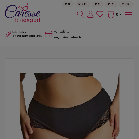
EN
РУС
FR
DE
YКР
0
Vyhledejte
Infolinka
+420
602 300 415
nejbližší pobočku