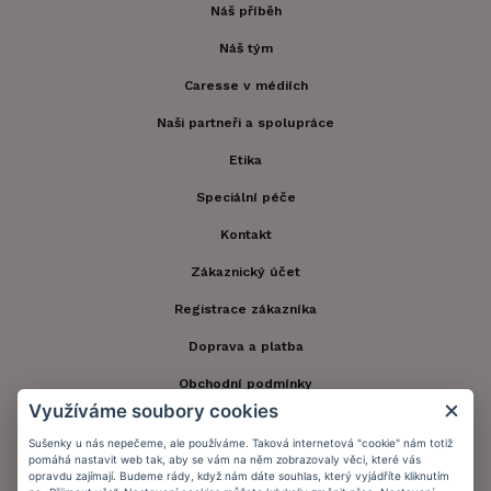
Náš příběh
Náš tým
Caresse v médiích
Naši partneři a spolupráce
Etika
Speciální péče
Kontakt
Zákaznický účet
Registrace zákazníka
Doprava a platba
Obchodní podmínky
Využíváme soubory cookies
Ochrana osobních údajů
Sušenky u nás nepečeme, ale používáme. Taková internetová "cookie" nám totiž
Informační memorandum
pomáhá nastavit web tak, aby se vám na něm zobrazovaly věci, které vás
opravdu zajímají. Budeme rády, když nám dáte souhlas, který vyjádříte kliknutím