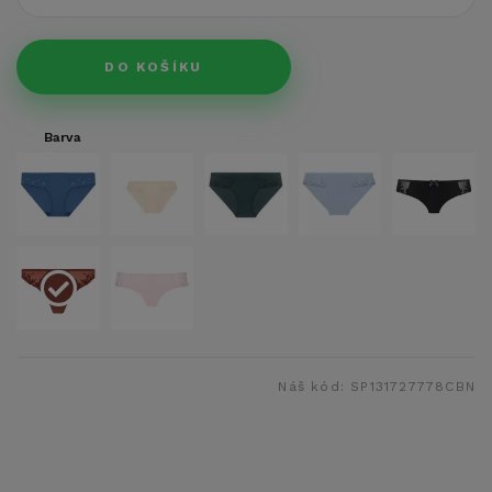
DO KOŠÍKU
Barva
Náš kód:
SP131727778CBN