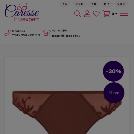
EN
РУС
FR
DE
YКР
0
Vyhledejte
Infolinka
+420
602 300 415
nejbližší pobočku
-30%
Sleva