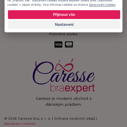
na „Přijmout vše“. Nastavení cookies můžete kdykoliv změnit přes „Nastavení
cookies“ v zápatí stránky. Více informací získáte na stránce
Zpracování cookies
.
Zůstaňte s námi v kontaktu.
Přijmout vše
Nastavení
Přijímáme platby:
Caresse je moderní obchod s
dámským prádlem.
© 2026 Caresse bra, s. r. o. |
Ochrana osobních údajů
|
Nastavení cookies