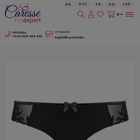
EN
РУС
FR
DE
YКР
0
Vyhledejte
Infolinka
+420
602 300 415
nejbližší pobočku