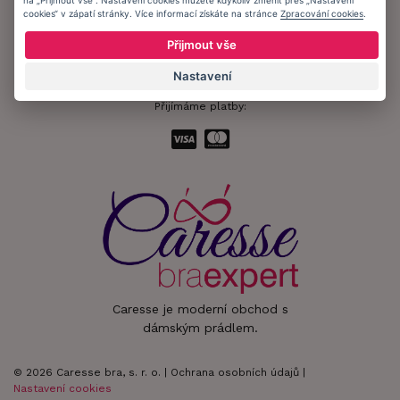
na „Přijmout vše“. Nastavení cookies můžete kdykoliv změnit přes „Nastavení
cookies“ v zápatí stránky. Více informací získáte na stránce
Zpracování cookies
.
Zůstaňte s námi v kontaktu.
Přijmout vše
Nastavení
Přijímáme platby:
Caresse je moderní obchod s
dámským prádlem.
© 2026 Caresse bra, s. r. o. |
Ochrana osobních údajů
|
Nastavení cookies