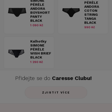
SIMONE
PÉRÈLE
PÉRÈLE
ANDORA
ANDORA
COTON
BOYSHORT
STRING
PANTY
TANGA
BLACK
BLACK
1 090 Kč
990 Kč
Kalhotky
SIMONE
PÉRÈLE
WISH BRIEF
BLACK
1 290 Kč
Přidejte se do
Caresse Clubu!
ZJISTIT VÍCE