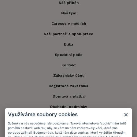
Náš příběh
Náš tým
Caresse v médiích
Naši partneři a spolupráce
Etika
Speciální péče
Kontakt
Zákaznický účet
Registrace zákazníka
Doprava a platba
Obchodní podmínky
Využíváme soubory cookies
Ochrana osobních údajů
Sušenky u nás nepečeme, ale používáme. Taková internetová "cookie" nám totiž
Informační memorandum
pomáhá nastavit web tak, aby se vám na něm zobrazovaly věci, které vás
opravdu zajímají. Budeme rády, když nám dáte souhlas, který vyjádříte kliknutím