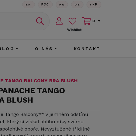
EN
РУС
FR
DE
YКР
0
Wishlist
BLOG
O NÁS
KONTAKT
HE TANGO BALCONY BRA BLUSH
 PANACHE TANGO
A BLUSH
e Tango Balcony** v jemném odstínu
l, který si získal oblibu díky svému
spolehlivé opoře. Nevyztužené třídílné