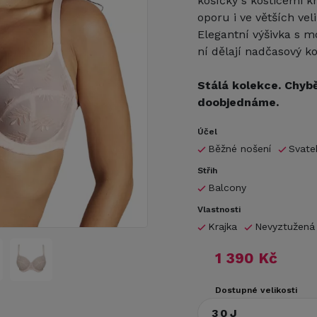
košíčky s kosticemi k
oporu i ve větších vel
Elegantní výšivka s m
ní dělají nadčasový k
Stálá kolekce. Chybě
doobjednáme.
Účel
Běžné nošení
Svate
Střih
Balcony
Vlastnosti
Krajka
Nevyztužená
1 390 Kč
Dostupné velikosti
30J