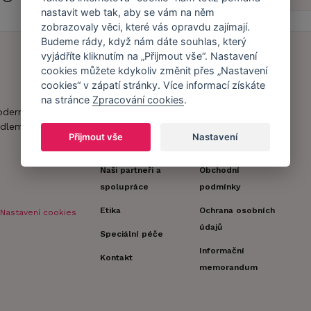
nastavit web tak, aby se vám na něm
zobrazovaly věci, které vás opravdu zajímají.
Budeme rády, když nám dáte souhlas, který
vyjádříte kliknutím na „Přijmout vše“. Nastavení
cookies můžete kdykoliv změnit přes „Nastavení
Náš příběh
Zákaznický účet
cookies“ v zápatí stránky. Více informací získáte
na stránce
Zpracování cookies
.
Náš tým
Registrace
oderní obchod s
zákazníka
dlem.
Caresse v
Přijmout vše
Nastavení
médiích
Doprava a platba
Naši partneři a
Obchodní
spolupráce
podmínky
Etika
Ochrana osobních
Nastavení cookies
údajů
Speciální péče
Informační
Kontakt
memorandum