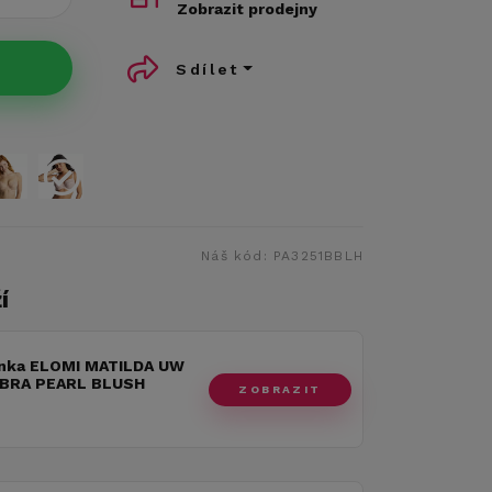
Zobrazit prodejny
Sdílet
Náš kód:
PA3251BBLH
í
nka ELOMI MATILDA UW
BRA PEARL BLUSH
ZOBRAZIT