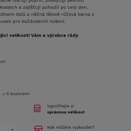
rásně tvarují poprsí, poskytují pevnou
ikostech a zajišťují pohodlí po celý den.
otivem listů a něžná tělově růžová barva z
ousek pro každodenní nošení.
jící velikosti Vám u výrobce rády
bní
S kosticemi
Vypočítejte si
správnou velikost
Kde můžete vyzkoušet?