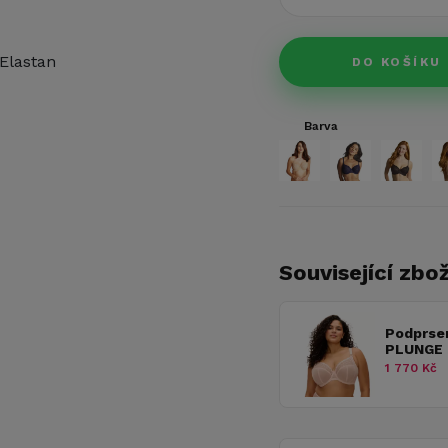
Elastan
DO KOŠÍKU
Barva
Související zbož
Podprse
PLUNGE 
1 770 Kč