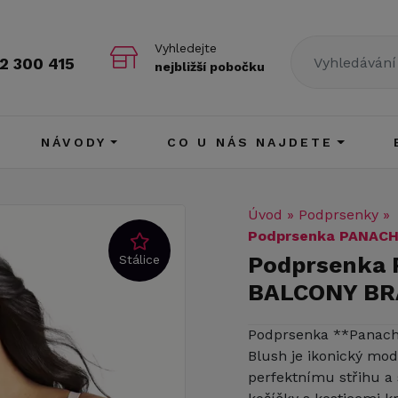
Vyhledejte
2 300 415
nejbližší pobočku
NÁVODY
CO U NÁS NAJDETE
Úvod
»
Podprsenky
»
Podprsenka PANAC
Podprsenka
Stálice
BALCONY BR
Podprsenka **Panach
Blush je ikonický mode
perfektnímu střihu a 