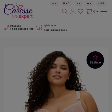
EN
РУС
FR
DE
YКР
0
Vyhledejte
Infolinka
+420
602 300 415
nejbližší pobočku
Stálice