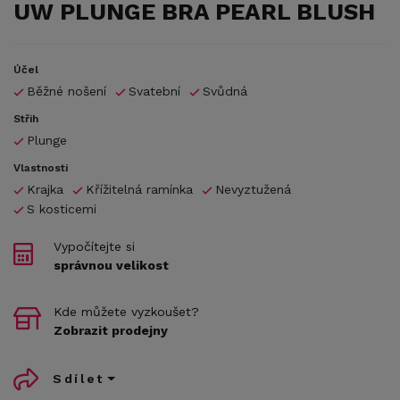
UW PLUNGE BRA PEARL BLUSH
Účel
Běžné nošení
Svatební
Svůdná
Střih
Plunge
Vlastnosti
Krajka
Křížitelná ramínka
Nevyztužená
S kosticemi
Vypočítejte si
správnou velikost
Kde můžete vyzkoušet?
Zobrazit prodejny
Sdílet