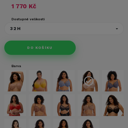
1 770 Kč
Dostupné velikosti
32H
DO KOŠÍKU
Barva