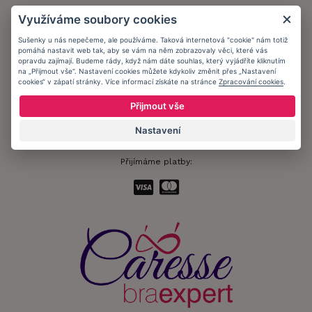
Obchodní podmínky
Využíváme soubory cookies
Ochrana osobních údajů
Sušenky u nás nepečeme, ale používáme. Taková internetová "cookie" nám totiž
pomáhá nastavit web tak, aby se vám na něm zobrazovaly věci, které vás
Informační memorandum
opravdu zajímají. Budeme rády, když nám dáte souhlas, který vyjádříte kliknutím
na „Přijmout vše“. Nastavení cookies můžete kdykoliv změnit přes „Nastavení
cookies“ v zápatí stránky. Více informací získáte na stránce
Zpracování cookies
.
Zůstaňte s námi v kontaktu.
Přijmout vše
Nastavení
Přijímáme platby: