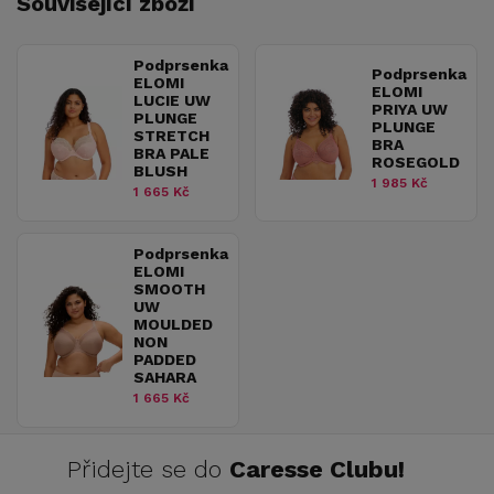
Související zboží
Podprsenka
Podprsenka
ELOMI
ELOMI
LUCIE UW
PRIYA UW
PLUNGE
PLUNGE
STRETCH
BRA
BRA PALE
ROSEGOLD
BLUSH
1 985 Kč
1 665 Kč
Podprsenka
ELOMI
SMOOTH
UW
MOULDED
NON
PADDED
SAHARA
1 665 Kč
Přidejte se do
Caresse Clubu!