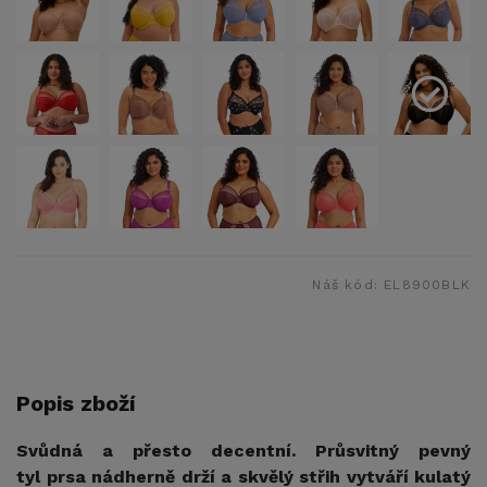
Náš kód:
EL8900BLK
Popis zboží
Svůdná a přesto decentní. Průsvitný pevný
tyl prsa nádherně drží a skvělý střih vytváří kulatý