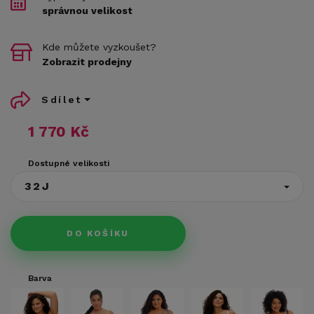
správnou velikost
Kde můžete vyzkoušet?
Zobrazit prodejny
Sdílet
1 770 Kč
Dostupné velikosti
32J
DO KOŠÍKU
Barva