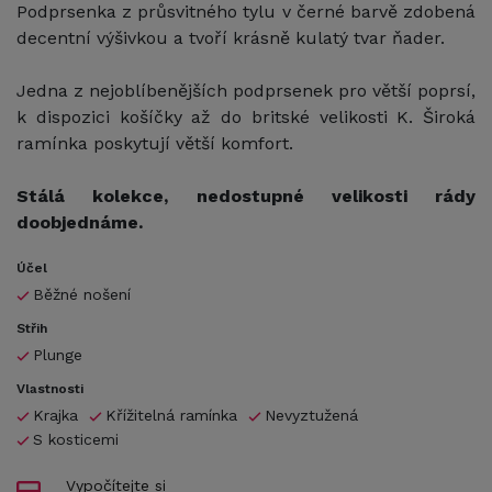
Podprsenka z průsvitného tylu v černé barvě zdobená
decentní výšivkou a tvoří krásně kulatý tvar ňader.
Jedna z nejoblíbenějších podprsenek pro větší poprsí,
k dispozici košíčky až do britské velikosti K. Široká
ramínka poskytují větší komfort.
Stálá kolekce, nedostupné velikosti rády
doobjednáme.
Účel
Běžné nošení
Střih
Plunge
Vlastnosti
Krajka
Křížitelná ramínka
Nevyztužená
S kosticemi
Vypočítejte si