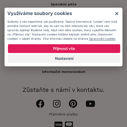
Speciální péče
Využíváme soubory cookies
Kontakt
Sušenky u nás nepečeme, ale používáme. Taková internetová "cookie" nám totiž
Zákaznický účet
pomáhá nastavit web tak, aby se vám na něm zobrazovaly věci, které vás
opravdu zajímají. Budeme rády, když nám dáte souhlas, který vyjádříte kliknutím
Registrace zákazníka
na „Přijmout vše“. Nastavení cookies můžete kdykoliv změnit přes „Nastavení
cookies“ v zápatí stránky. Více informací získáte na stránce
Zpracování cookies
.
Doprava a platba
Přijmout vše
Obchodní podmínky
Nastavení
Ochrana osobních údajů
Informační memorandum
Zůstaňte s námi v kontaktu.
Přijímáme platby: