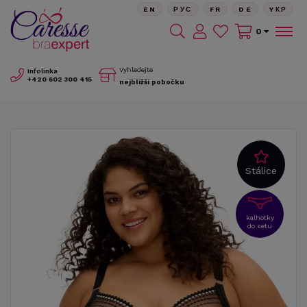
EN
РУС
FR
DE
YКР
0
Vyhledejte
Infolinka
+420
602 300 415
nejbližší pobočku
Stálice
kalhotky
do setu