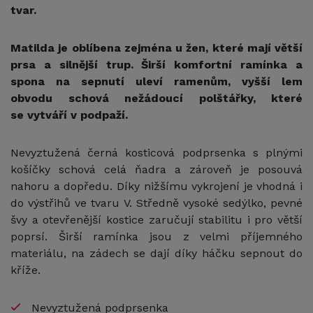
tvar.
Matilda je oblíbena zejména u žen, které mají větší
prsa a silnější trup. Širší komfortní ramínka a
spona na sepnutí uleví ramenům, vyšší lem
obvodu schová nežádoucí polštářky, které
se vytváří v podpaží.
Nevyztužená černá kosticová podprsenka s plnými
košíčky schová celá ňadra a zároveň je posouvá
nahoru a dopředu. Díky nižšímu vykrojení je vhodná i
do výstřihů ve tvaru V. Středně vysoké sedýlko, pevné
švy a otevřenější kostice zaručují stabilitu i pro větší
poprsí. Širší ramínka jsou z velmi příjemného
materiálu, na zádech se dají díky háčku sepnout do
kříže.
Nevyztužená podprsenka