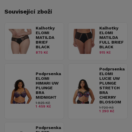
Související zboží
Kalhotky
Kalhotky
ELOMI
ELOMI
MATILDA
MATILDA
BRIEF
FULL BRIEF
BLACK
BLACK
875 Kč
915 Kč
Podprsenka
Podprsenka
ELOMI
ELOMI
LUCIE UW
HIMARI UW
PLUNGE
PLUNGE
STRETCH
BRA
BRA
MIDNIGHT
CHERRY
BLOSSOM
1 825 Kč
1 459 Kč
1 720 Kč
1 290 Kč
Podprsenka