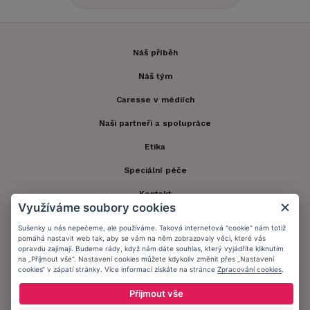
Náš příběh
Náš tým
Caresse v médiích
Naši partneři a spolupráce
Etika
Speciální péče
Kontakt
Využíváme soubory cookies
Zákaznický účet
Sušenky u nás nepečeme, ale používáme. Taková internetová "cookie" nám totiž
pomáhá nastavit web tak, aby se vám na něm zobrazovaly věci, které vás
Registrace zákazníka
opravdu zajímají. Budeme rády, když nám dáte souhlas, který vyjádříte kliknutím
na „Přijmout vše“. Nastavení cookies můžete kdykoliv změnit přes „Nastavení
Doprava a platba
cookies“ v zápatí stránky. Více informací získáte na stránce
Zpracování cookies
.
Obchodní podmínky
Přijmout vše