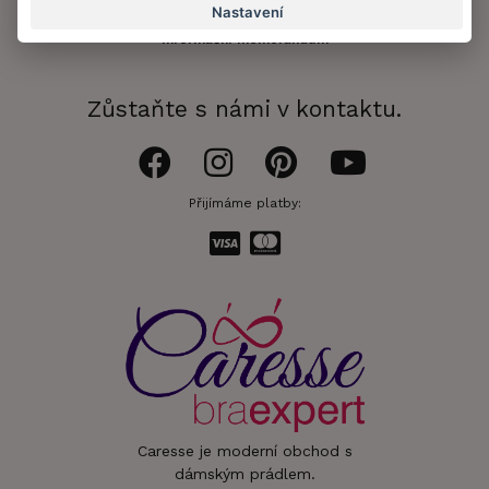
Ochrana osobních údajů
Nastavení
Informační memorandum
Zůstaňte s námi v kontaktu.
Přijímáme platby:
Caresse je moderní obchod s
dámským prádlem.