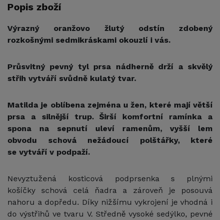
Popis zboží
Výrazný oranžovo žlutý odstín zdobený
rozkošnými sedmikráskami okouzlí i vás.
Průsvitný pevný tyl prsa nádherně drží a skvělý
střih vytváří svůdně kulatý tvar.
Matilda je oblíbena zejména u žen, které mají větší
prsa a silnější trup. Širší komfortní ramínka a
spona na sepnutí uleví ramenům, vyšší lem
obvodu schová nežádoucí polštářky, které
se vytváří v podpaží.
Nevyztužená kosticová podprsenka s plnými
košíčky schová celá ňadra a zároveň je posouvá
nahoru a dopředu. Díky nižšímu vykrojení je vhodná i
do výstřihů ve tvaru V. Středně vysoké sedýlko, pevné