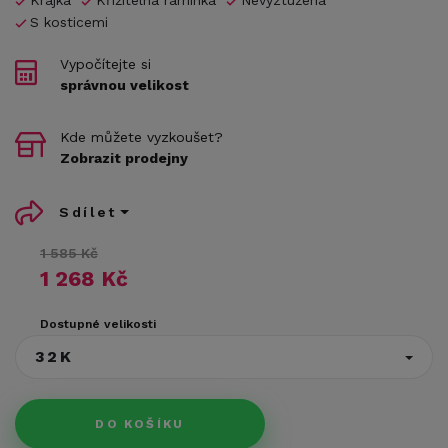
S kosticemi
Vypočítejte si
správnou velikost
Kde můžete vyzkoušet?
Zobrazit prodejny
Sdílet
1 585 Kč
1 268 Kč
Dostupné velikosti
32K
DO KOŠÍKU