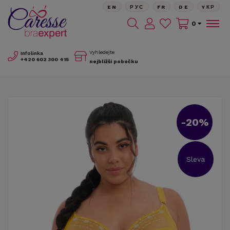
EN
РУС
FR
DE
YКР
0
Vyhledejte
Infolinka
+420
602 300 415
nejbližší pobočku
-20%
Sleva