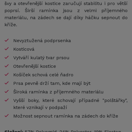
švy a otevřenější kostice zaručují stabilitu i pro větší
poprsí. Širší ramínka jsou z velmi příjemného
materiálu, na zádech se dají díky háčku sepnout do
kříže.
Nevyztužená podprsenka
Kosticová
Vytváří kulatý tvar prsou
Otevřenější kostice
Košíček schová celé ňadro
Prsa pevně drží tam, kde mají být
Široká ramínka z příjemného materiálu
Vyšší boky, které schovají případné "polštářky",
které vznikají v podpaží
Možnost sepnout ramínka na zádech do kříže
Složení:
57% Polyamid, 24% Polyester, 19% Elastan