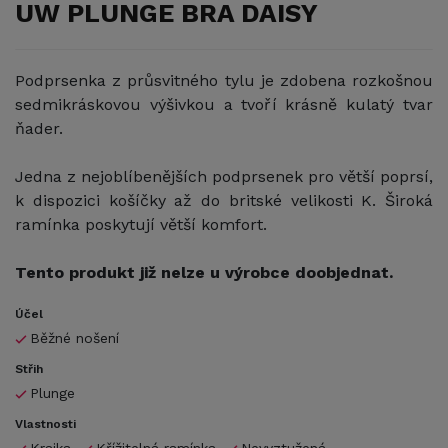
UW PLUNGE BRA DAISY
Podprsenka z průsvitného tylu je zdobena rozkošnou
sedmikráskovou výšivkou a tvoří krásně kulatý tvar
ňader.
Jedna z nejoblíbenějších podprsenek pro větší poprsí,
k dispozici košíčky až do britské velikosti K. Široká
ramínka poskytují větší komfort.
Tento produkt již nelze u výrobce doobjednat.
Účel
Běžné nošení
Střih
Plunge
Vlastnosti
Krajka
Křížitelná ramínka
Nevyztužená