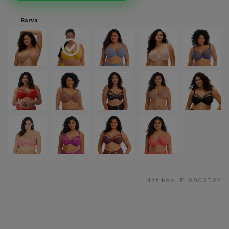
Barva
Náš kód:
EL8900DSY