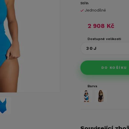
Střih
Jednodílné
2 908 Kč
Dostupné velikosti
30J
DO KOŠÍKU
Barva
Související zbož