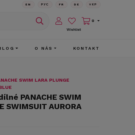
EN
РУС
FR
DE
YКР
0
Wishlist
BLOG
O NÁS
KONTAKT
 PANACHE SWIM LARA PLUNGE
BLUE
odílné PANACHE SWIM
E SWIMSUIT AURORA