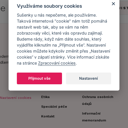
 se do
Caresse Clubu!
Využíváme soubory cookies
ZJIS
Sušenky u nás nepečeme, ale používáme.
Taková internetová "cookie" nám totiž pomáhá
nastavit web tak, aby se vám na něm
zobrazovaly věci, které vás opravdu zajímají.
Budeme rády, když nám dáte souhlas, který
Náš příběh
Zákaznický účet
vyjádříte kliknutím na „Přijmout vše“. Nastavení
cookies můžete kdykoliv změnit přes „Nastavení
Náš tým
Registrace
oderní obchod s
cookies“ v zápatí stránky. Více informací získáte
zákazníka
dlem.
na stránce
Zpracování cookies
.
Caresse v
médiích
Doprava a platba
Přijmout vše
Nastavení
Naši partneři a
Obchodní
spolupráce
podmínky
Etika
Ochrana osobních
Nastavení cookies
údajů
Speciální péče
Informační
Kontakt
memorandum