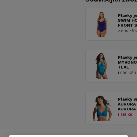
Plavky j
SWIM HO
FRONT S
2 895 Kč
2
Plavky 
MYKONO
TEAL
1 990 Kč
1
Plavky v
AURORA 
AURORA
1 515 Kč